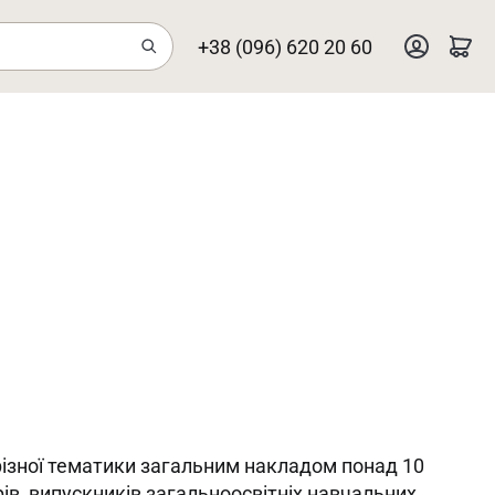
+38 (096) 620 20 60
 різної тематики загальним накладом понад 10
рів, випускників загальноосвітніх навчальних