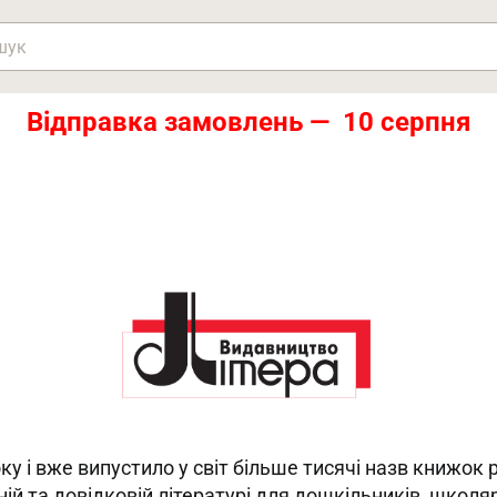
Відправка замовлень — 10 серпня
ку і вже випустило у світ більше тисячі назв книжок
ній та довідковій літературі для дошкільників, школя