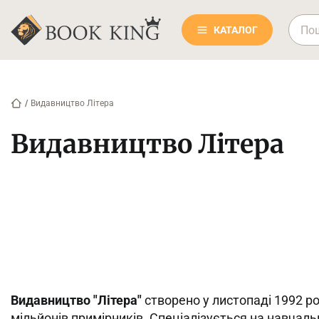
КАТАЛОГ
/
Видавництво Літера
Видавництво Літера
Видавництво "Літера"
створено у листопаді 1992 ро
мільйонів примірників. Спеціалізується на навчаль