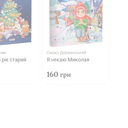
ник
Сашко Дерманський
і рік старий
Я чекаю Миколая
160
грн