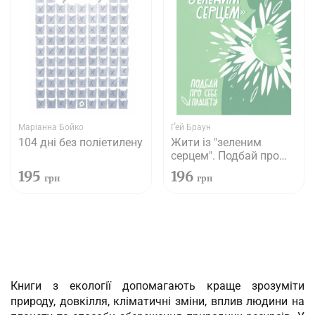
Маріанна Бойко
Ґей Браун
104 дні без поліетилену
Жити із "зеленим
серцем". Подбай про
себе і планету
195
196
грн
грн
Книги з екології допомагають краще зрозуміти
природу, довкілля, кліматичні зміни, вплив людини на