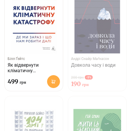
Білл Ґейтс
Андрі Снайр Маґнасон
Як відвернути
Довкола часу і води
кліматичну
катастрофу. Де ми
200 грн
-5%
499
зараз і що нам робити
грн
190
грн
далі