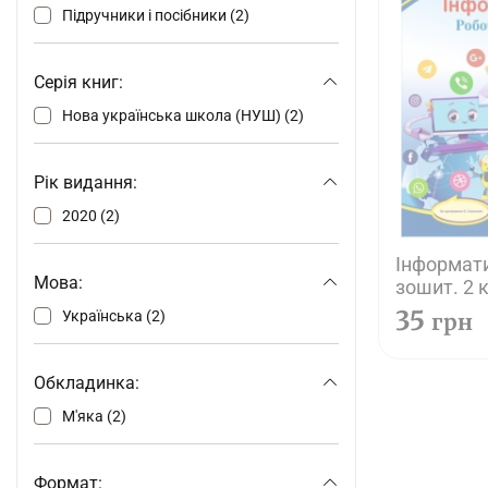
Підручники і посібники (2)
Серія книг:
Нова українська школа (НУШ) (2)
Рік видання:
2020 (2)
Інформати
Мова:
зошит. 2 к
програмо
35
Українська (2)
грн
Савченко
Обкладинка:
М'яка (2)
Формат: