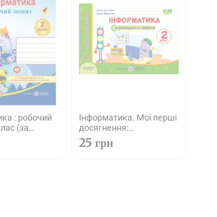
ка : робочий
Інформатика. Мої перші
лас (за
досягнення:
ю О.
індивідуальні роботи. 2
25
грн
)
клас