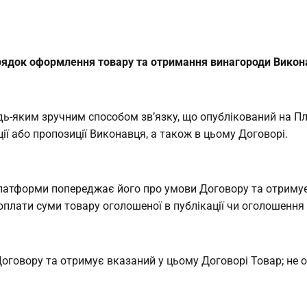
рядок оформлення товару та отримання винагороди Вико
дь-яким зручним способом зв’язку, що опублікований на П
ї або пропозиції Виконавця, а також в цьому Договорі.
латформи попереджає його про умови Договору та отримує з
оплати суми товару оголошеної в публікації чи оголошення
Договору та отримує вказаний у цьому Договорі Товар; не