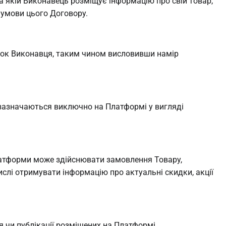
на якій Виконавець розміщує інформацію про свій товар,
 умови цього Договору.
унок Виконавця, таким чином висловивши намір
х зазначаються виключно на Платформі у вигляді
латформи може здійснювати замовлення Товару,
ислі отримувати інформацію про актуальні скидки, акції
 чи публікації розміщених на Платформі.