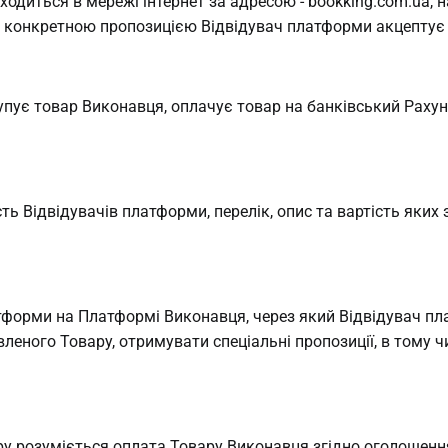
ходиться в мережі інтернет за адресою - bookking.com.ua, 
сь конкретною пропозицією Відвідувач платформи акцептує
купує товар Виконавця, оплачує товар на банківський Рах
ь Відвідувачів платформи, перелік, опис та вартість яки
тформи на Платформі Виконавця, через який Відвідувач п
леного Товару, отримувати спеціальні пропозиції, в тому ч
у розуміється оплата Товару Виконавця згідно оголошення