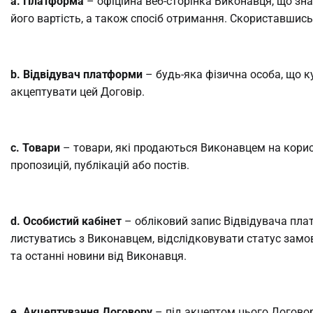
a. Платформа
– офіційна веб-сторінка Виконавця, що зна
його вартість, а також спосіб отримання. Скориставши
b. Відвідувач платформи
– будь-яка фізична особа, що 
акцептувати цей Договір.
c. Товари
– товари, які продаються Виконавцем на корист
пропозицій, публікацій або постів.
d. Особистий кабінет
– обліковий запис Відвідувача пла
листуватись з Виконавцем, відслідковувати статус замов
та останні новини від Виконавця.
e. Акцептування Договору
– під акцептом цього Договор