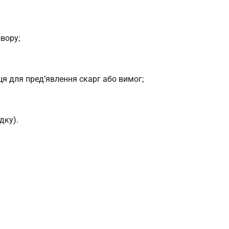
овору;
ця для пред’явлення скарг або вимог;
дку).