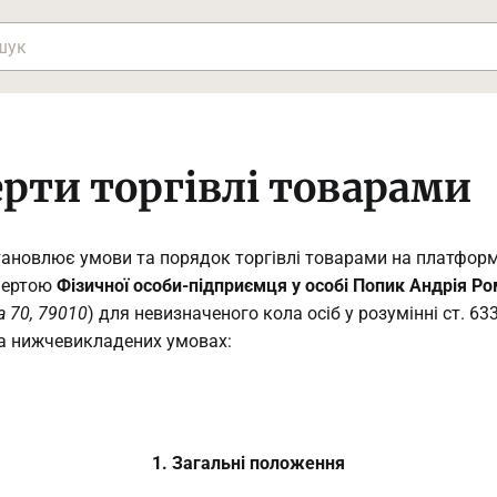
рти торгівлі товарами
тановлює умови та порядок торгівлі товарами на платформі
офертою
Фізичної особи-підприємця у особі Попик Андрія Р
а 70, 79010
) для невизначеного кола осіб у розумінні ст. 63
на нижчевикладених умовах:
1. Загальні положення