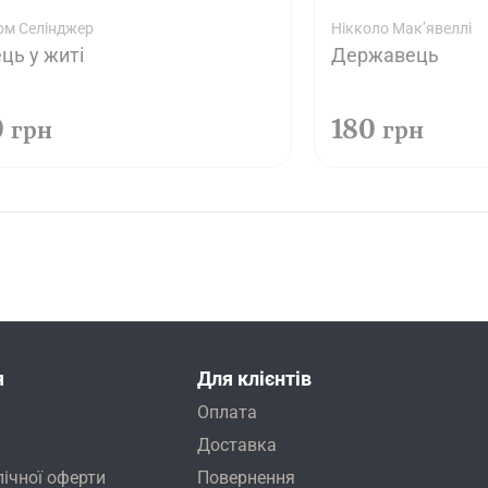
м Селінджер
Нікколо Мак’явеллі
ць у житі
Державець
0
180
грн
грн
я
Для клієнтів
Оплата
Доставка
лічної оферти
Повернення