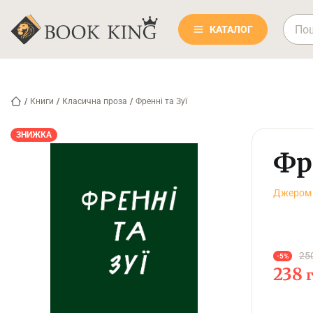
КАТАЛОГ
/
Книги
/
Класична проза
/
Френні та Зуї
ЗНИЖКА
Фр
Джером 
25
-5%
238
г