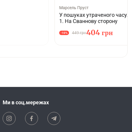
Марсель Пруст
У пошуках утраченого часу. 
1. На Сваннову сторону
404
грн
449 грн
-10%
Ми в соц.мережах