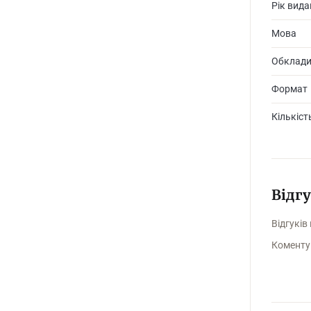
Рік вид
Мова
Обклад
Формат
Кількіст
Відг
Відгуків
Коменту