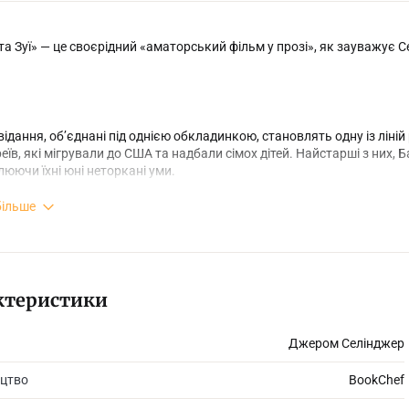
та Зуї» — це своєрідний «аматорський фільм у прозі», як зауважує Се
ідання, об’єднані під однією обкладинкою, становлять одну із ліній 
еїв, які мігрували до США та надбали сімох дітей. Найстарші з них
тлюючи їхні юні неторкані уми.
більше
 Френні та Зуї беруться до торування акторського шляху, однак знев
доларів, позаяк розуміють, що душу свою продають за якихось 50 ц
, які їх вестимуть життям, адже для них важать не слава й розкоші, а
ктеристики
Джером Селінджер
цтво
BookChef