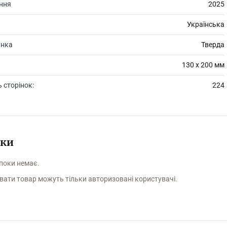
ання
2025
Українська
инка
Тверда
130 х 200 мм
ь сторінок:
224
уки
 поки немає.
вати товар можуть тільки авторизовані користувачі.