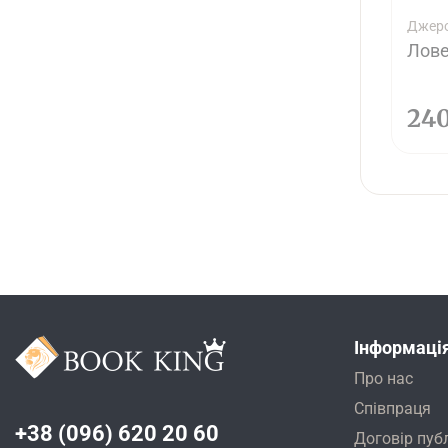
Джеро
Лове
24
Інформаці
Про нас
Співпраця
+38 (096) 620 20 60
Договір пуб