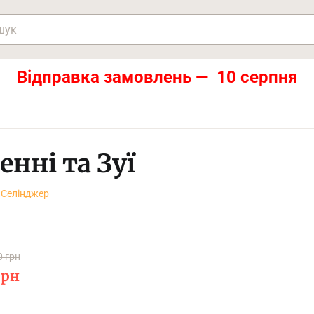
Відправка замовлень — 10 серпня
енні та Зуї
Селінджер
0 грн
рн