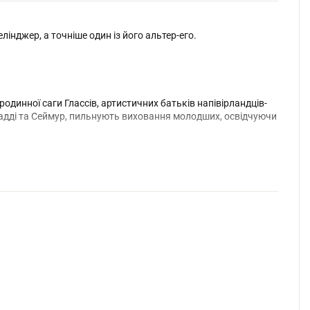
лінджер, а точніше один із його альтер-его.
родинної саги Глассів, артистичних батьків напівірландців-
, Бадді та Сеймур, пильнують виховання молодших, освідчуючи
ірюються у світлі софітів і голлівудському блиску на
ентів. Герої цього кінофільму на папері дошукуються
 істина, хоч якою вона є.