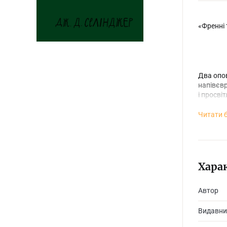
«Френні 
Два опов
напівєвр
і просві
Читати 
З роками
мільйон 
світочів
Хара
Автор
Видавни