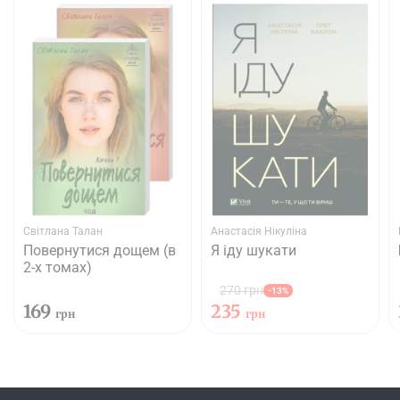
Світлана Талан
Анастасія Нікуліна
Повернутися дощем (в
Я іду шукати
2-х томах)
270 грн
-13%
169
235
грн
грн