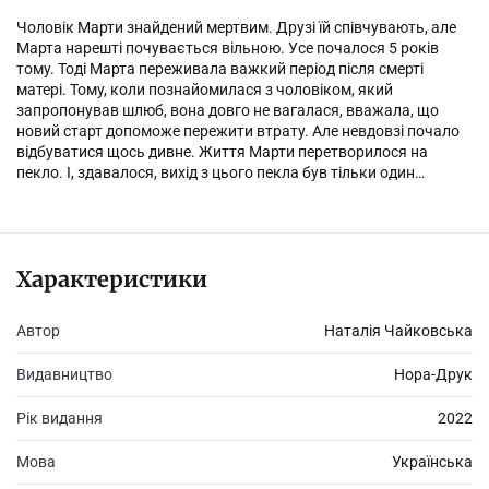
Чоловік Марти знайдений мертвим. Друзі їй співчувають, але
Марта нарешті почувається вільною. Усе почалося 5 років
тому. Тоді Марта переживала важкий період після смерті
матері. Тому, коли познайомилася з чоловіком, який
запропонував шлюб, вона довго не вагалася, вважала, що
новий старт допоможе пережити втрату. Але невдовзі почало
відбуватися щось дивне. Життя Марти перетворилося на
пекло. І, здавалося, вихід з цього пекла був тільки один…
Характеристики
Автор
Наталія Чайковська
Видавництво
Нора-Друк
Рік видання
2022
Мова
Українська