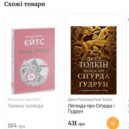
Схожі товари
Вільям Батлер Єйтс
Джон Рональд Руел Толкін
Таємна троянда
Легенда про Сіґурда і
Ґудрун
431
184
грн
грн