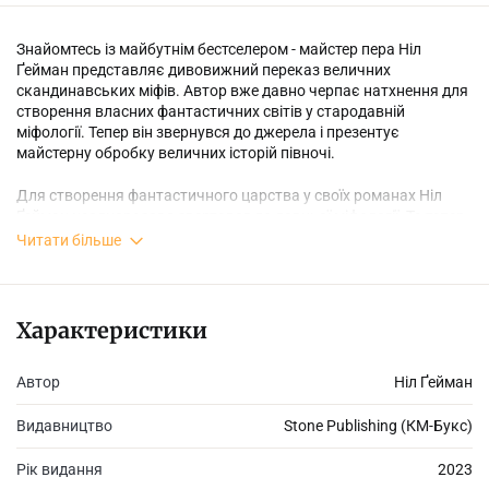
Знайомтесь із майбутнім бестселером - майстер пера Ніл
Ґейман представляє дивовижний переказ величних
скандинавських міфів. Автор вже давно черпає натхнення для
створення власних фантастичних світів у стародавній
міфології. Тепер він звернувся до джерела і презентує
майстерну обробку величних історій півночі.
Для створення фантастичного царства у своїх романах Ніл
Ґейман неодноразово звертався до давньої міфології. Та тепер
він звертається до самого витоку своєї творчості,
Читати більше
представляючи нам неймовірну версію величних північних
казок.
Характеристики
Автор залишається вірним міфам та пантеону скандинавських
Автор
Ніл Ґейман
богів: Одін, головний бог, розумний, сміливий і хитрий; Тор, син
Одіна, неймовірно сильний та не наймудріший з богів; Локі - син
велетнів - кровний брат Одіна, ошуканець і неперевершений
Видавництво
Stone Publishing (КМ-Букс)
маніпулятор.
Рік видання
2023