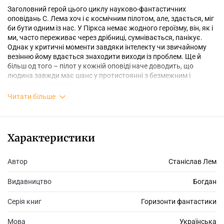
Заголовний герой цього циклу науково-фантастичних
оповідань С. Лема хоч і є космічним пілотом, але, здається, міг
би бути одним із нас. У Піркса немає жодного героїзму, він, як і
ми, часто переживає через дрібниці, сумнівається, панікує.
Однак у критичні моменти завдяки інтелекту чи звичайному
везінню йому вдається знаходити виходи із проблем. Ще й
більш од того – пілот у кожній оповіді наче доводить, що
людина завжди має шанс у протистоянні з безмежним і
холодним космосом.
Читати більше
Характеристики
Автор
Станіслав Лем
Видавництво
Богдан
Серія книг
Горизонти фантастики
Мова
Українська