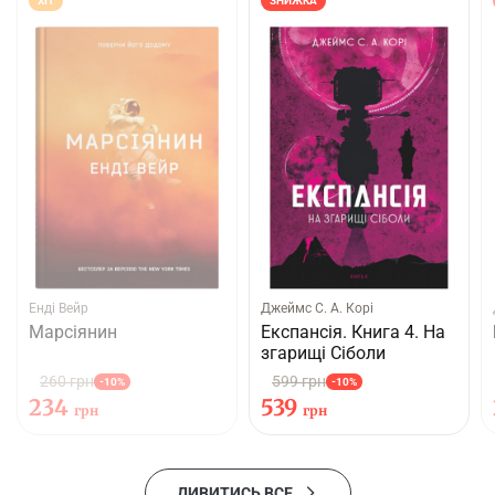
ХІТ
ЗНИЖКА
Енді Вейр
Джеймс С. А. Корі
Марсіянин
Експансія. Книга 4. На
згарищі Сіболи
260 грн
599 грн
-10%
-10%
234
539
грн
грн
ДИВИТИСЬ ВСЕ