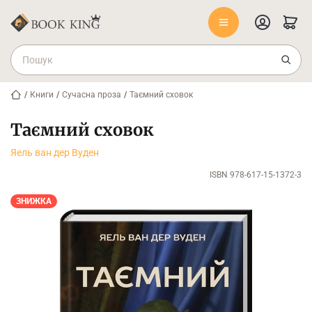
/
Книги
/
Сучасна проза
/
Таємний сховок
Таємний сховок
Яель ван дер Вуден
ISBN 978-617-15-1372-3
ЗНИЖКА