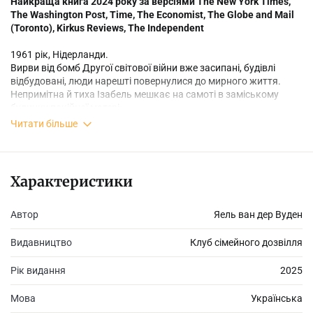
Найкраща книга 2024 року за версіями The New York Times,
The Washington Post, Time, The Economist, The Globe and Mail
(Toronto), Kirkus Reviews, The Independent
1961 рік, Нідерланди.
Вирви від бомб Другої світової війни вже засипані, будівлі
відбудовані, люди нарешті повернулися до мирного життя.
Непримітна й тиха Ізабель мешкає на самоті в заміському
будинку покійної матері.
Читати більше
Та все перевертається, коли її брат Луїс привозить сюди на літо
свою подругу Єву. Вона - протилежність Ізабель: спить допізна,
зчиняє гамір і торкається речей, яких не повинна торкатись.
Терпіння жінки от-то лусне.
Характеристики
Але приховане навіть у найпотаємніших сховках рано чи пізно
стає явним. Крізь напружені стосунки проступає романтичний
Автор
Яель ван дер Вуден
потяг жінок одна до одної, а несподівані знахідки в будинку
перекреслюють усе, що Ізабель коли-небудь знала про власну
Видавництво
Клуб сімейного дозвілля
родину та саму себе. І війна, можливо, ще не закінчилася по-
справжньому...
Рік видання
2025
Мова
Українська