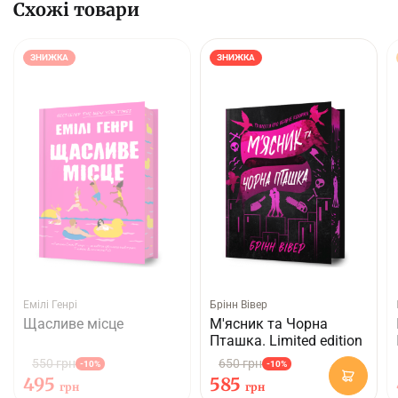
Схожі товари
ЗНИЖКА
ЗНИЖКА
Емілі Генрі
Брінн Вівер
Щасливе місце
М'ясник та Чорна
Пташка. Limited edition
550 грн
650 грн
-10%
-10%
495
585
грн
грн