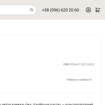
+38 (096) 620 20 60
ISBN 978-617-551-243-2
Немає в наявності
 автор книжки «Їжа. Італійське щастя» — культурологічний