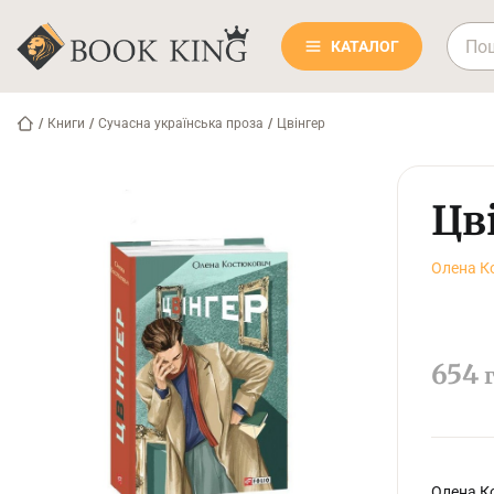
КАТАЛОГ
/
Книги
/
Сучасна українська проза
/
Цвінгер
Цв
Олена К
654
Олена Ко