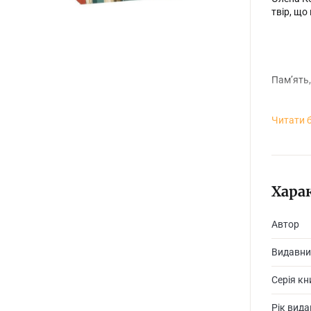
твір, що
Пам’ять
Читати 
Герой ро
захован
2005 рок
журналіс
Хара
простір.
Автор
Видавни
«Цвінгер
Серія кн
зображен
за архів
Рік вид