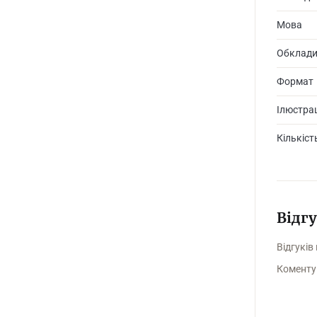
Мова
Обклад
Формат
Ілюстрац
Кількіст
Відг
Відгуків
Коменту