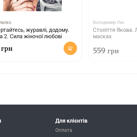
Фіалко
Володимир Лис
ртайтесь, журавлі, додому.
Століття Якова. 
а 2. Сила жіночої любові
масках
1
грн
559
грн
я
Для клієнтів
Оплата