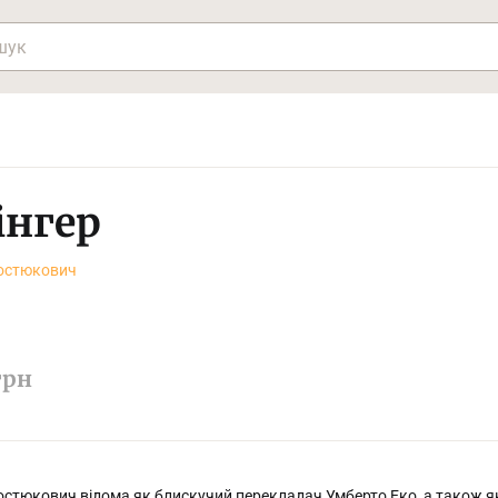
інгер
остюкович
грн
стюкович відома як блискучий перекладач Умберто Еко, а також як