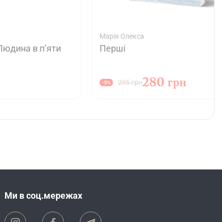
Марія Олекса
Людина в п’яти
Перші
280
грн
295 грн
-5%
Ми в соц.мережах