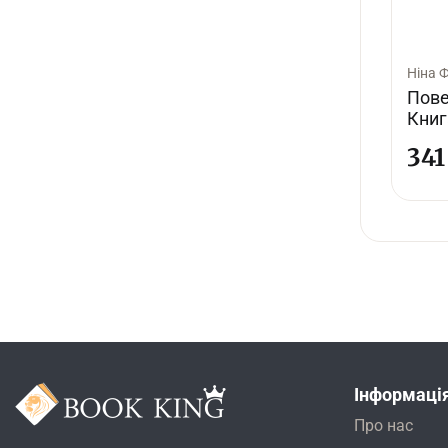
Ніна 
Пове
Книг
34
Інформаці
Про нас