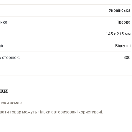
Українська
инка
Тверда
145 х 215 мм
ії
Відсутні
ь сторінок:
800
уки
 поки немає.
вати товар можуть тільки авторизовані користувачі.