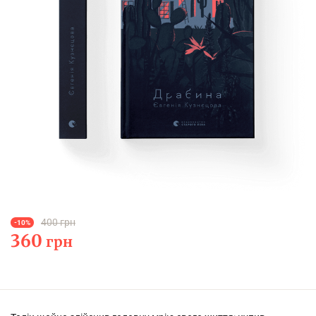
400 грн
-10%
360
грн