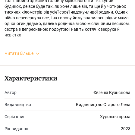
Толік щойно здійснив головну мрію свого життя: купив
будинок, де все буде так, як хоче лише він, та ще й у чотирьох
тисячах кілометрів від усієї своєї надокучливої родини. Однак
війна перевернула все, і на голову йому звалилась рідня: мама,
одноногий дядько, далека родичка зі своїм слинявим песиком,
сестра з депресивною подругою і навіть котячі свекруха й
невістка.
Читати більше
У той час, коли в Україні розносить вибуховими хвилями вікна,
гинуть сотнями й тисячами люди, у будинку Толіка війна не
окопна, вона отака, життьова: у деталях побуту людей, які
намагаються в чужій країні створити свою тимчасову домівку
Характеристики
із запахом помідорів. Тут є та нестерпна простота повсякдення
людей, душі яких — вдома, в Україні. Але війна — весь час з
Автор
Євгенія Кузнєцова
ними. Вона — як та драбина, яка має багато щаблів, висот і
вимірів.
Видавництво
Видавництво Старого Лева
Серія книг
Художня проза
Рік видання
2023