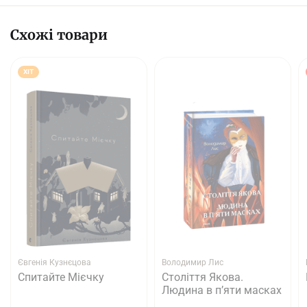
Схожі товари
ХІТ
Євгенія Кузнєцова
Володимир Лис
Спитайте Мієчку
Століття Якова.
Людина в п’яти масках