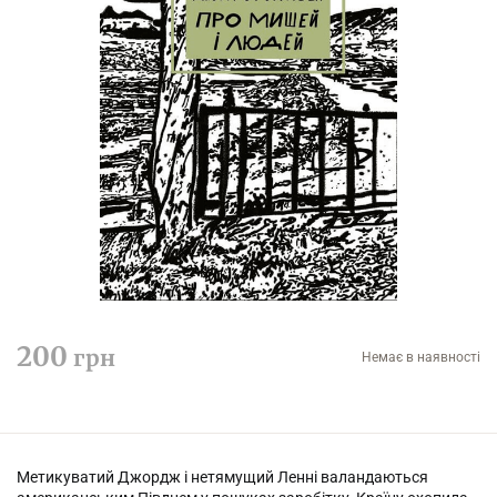
200
грн
Немає в наявності
Метикуватий Джордж і нетямущий Ленні валандаються