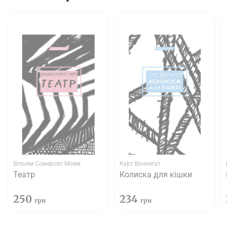
Вільям Сомерсет Моем
Курт Воннегут
Театр
Колиска для кішки
250
234
грн
грн