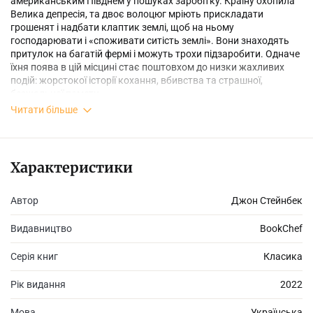
американським Півднем у пошуках заробітку. Країну охопила
Велика депресія, та двоє волоцюг мріють прискладати
грошенят і надбати клаптик землі, щоб на ньому
господарювати і «споживати ситість землі». Вони знаходять
притулок на багатій фермі і можуть трохи підзаробити. Одначе
їхня поява в цій місцині стає поштовхом до низки жахливих
подій: жорстокої історії кохання, вбивства та страшної,
безжальної помсти.
Читати більше
У повісті «Про мишей і людей» Джон Стейнбек зобразив спробу
окремої людини здійснити свою мрію. Та не завжди
Характеристики
складається так, як гадається…
Автор
Джон Стейнбек
Видавництво
BookChef
Серія книг
Класика
Рік видання
2022
Мова
Українська