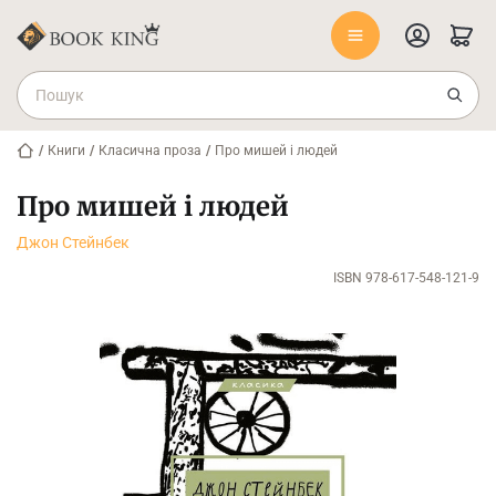
/
Книги
/
Класична проза
/
Про мишей і людей
Про мишей і людей
Джон Стейнбек
ISBN 978-617-548-121-9