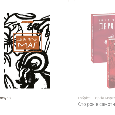
Фаулз
Габріель Гарсія Марк
Сто років самотн