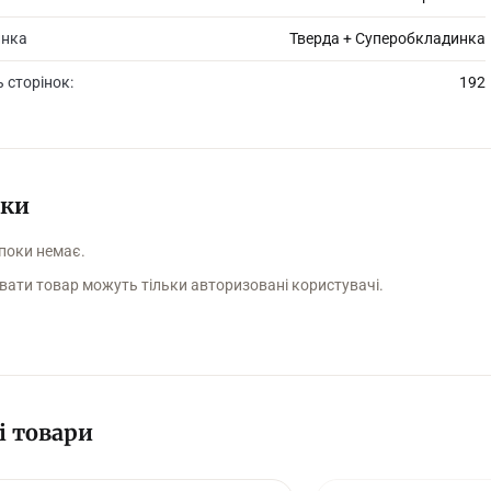
инка
Тверда + Суперобкладинка
ь сторінок:
192
уки
 поки немає.
вати товар можуть тільки авторизовані користувачі.
і товари