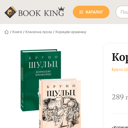
КАТАЛОГ
/
Книги
/
Класична проза
/
Корицеві крамниці
Ко
Бруно Ш
289
«Корице