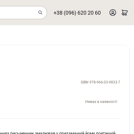
+38 (096) 620 20 60
ISBN 978-966-03-9833-7
Немає в наявності
аннях письменник змалював у притаманній йому поетичній