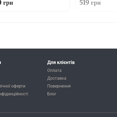
0
519
грн
грн
я
Для клієнтів
Оплата
Доставка
лічної оферти
Повернення
нфіденційності
Блог