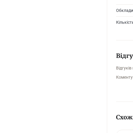
Обклад
Кількіст
Відг
Відгуків
Коменту
Схож