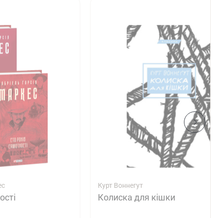
ес
Курт Воннегут
ості
Колиска для кішки