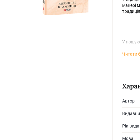
манері м
традиція
У пошука
анахроні
творчост
Читати 
Хара
Автор
Видавни
Рік вид
Мова