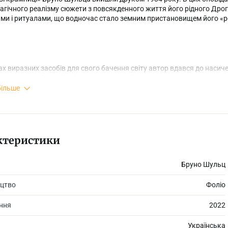
агічного реалізму сюжети з повсякденного життя його рідного Дро
ми і ритуалами, що водночас стало земним пристановищем його «ре
х виразних засобів для свого бачення світу автор вдався до насичен
зми та метафори. Від багатосюжетної, багатошарової прози письме
і Бруно Шульца свідчить дедалі зростаюча кількість перекладів та
більше
ктеристики
Бруно Шульц
цтво
Фоліо
ання
2022
Українська