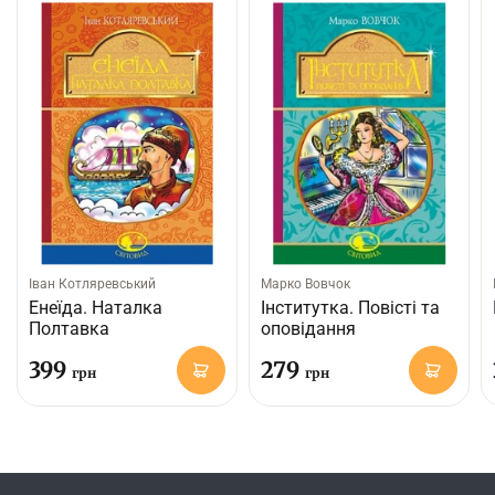
Іван Котляревський
Марко Вовчок
Енеїда. Наталка
Інститутка. Повісті та
Полтавка
оповідання
399
279
грн
грн