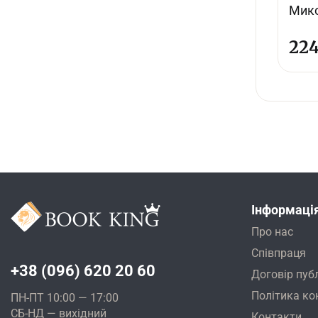
Мик
22
Інформаці
Про нас
Співпраця
+38 (096) 620 20 60
Договір пуб
Політика ко
ПН-ПТ 10:00 — 17:00
СБ-НД — вихідний
Контакти