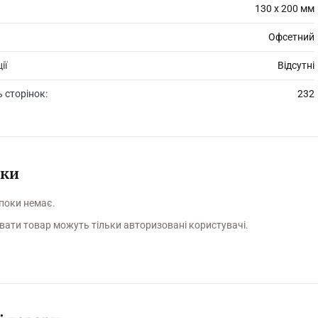
130 х 200 мм
Офсетний
ії
Відсутні
ь сторінок:
232
уки
 поки немає.
вати товар можуть тільки авторизовані користувачі.