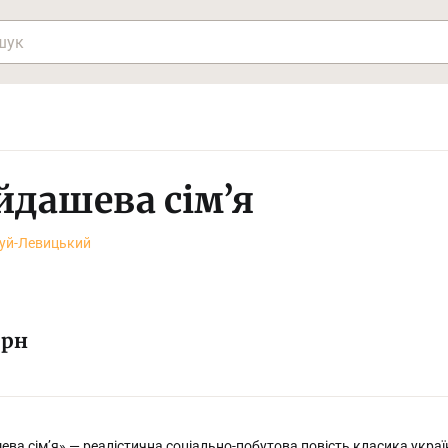
йдашева сім’я
чуй-Левицький
рн
ва сім’я» — реалістична соціально-побутова повість класика украї