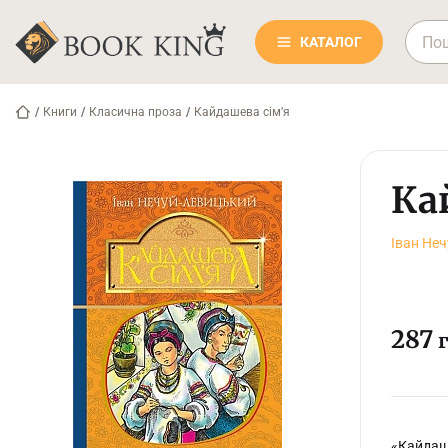
КАТАЛОГ
/
Книги
/
Класична проза
/
Кайдашева сім’я
Ка
Іван Не
287
г
«Кайдаше