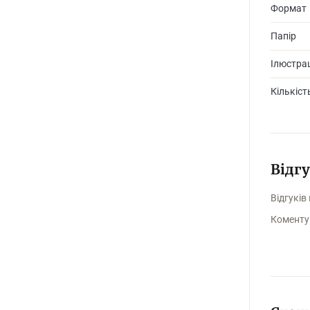
Формат
Папір
Ілюстрац
Кількіст
Відг
Відгуків
Коменту