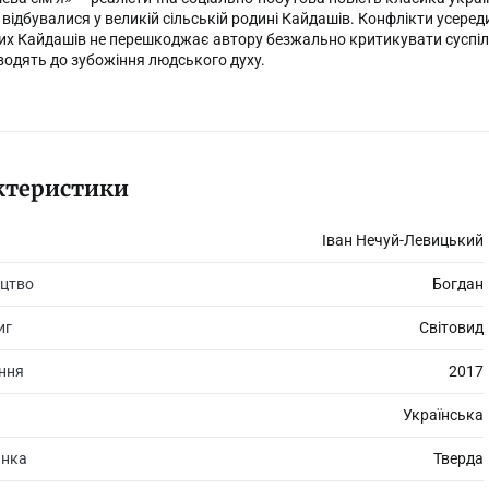
о відбувалися у великій сільській родині Кайдашів. Конфлікти усеред
х Кайдашів не перешкоджає автору безжально критикувати суспільни
водять до зубожіння людського духу.
ктеристики
Іван Нечуй-Левицький
цтво
Богдан
иг
Світовид
ання
2017
Українська
инка
Тверда