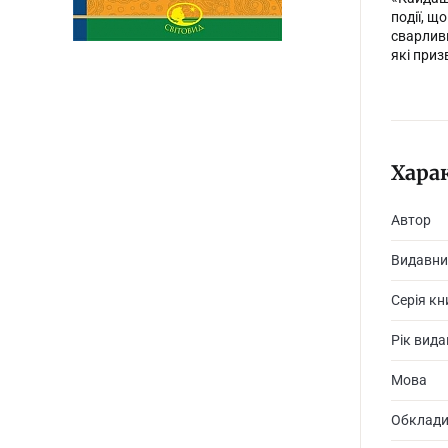
події, щ
сварливи
які приз
Хара
Автор
Видавни
Серія кн
Рік вид
Мова
Обклад