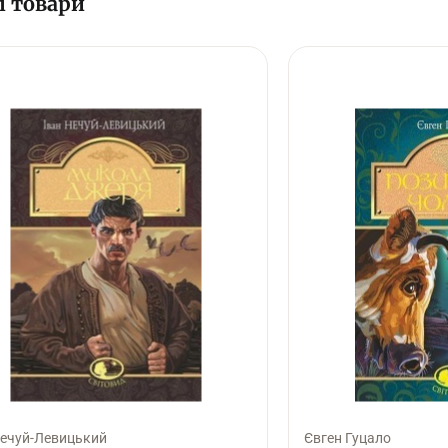
і товари
Нечуй-Левицький
Євген Гуцало