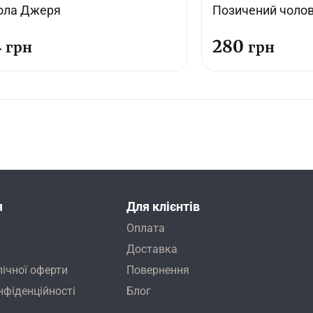
ола Джеря
Позичений чолов
4
280
грн
грн
я
Для клієнтів
Оплата
Доставка
лічної оферти
Повернення
нфіденційності
Блог