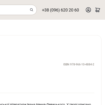
+38 (096) 620 20 60
ISBN 978-966-10-4884-2
нської літератури Івана Нечуя-Левицького. У творі описано