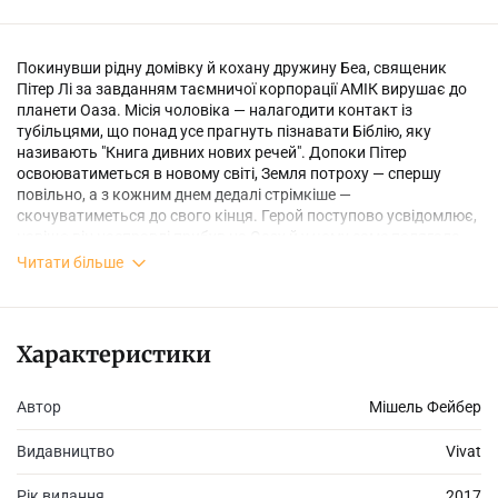
Покинувши рідну домівку й кохану дружину Беа, священик
Пітер Лі за завданням таємничої корпорації АМІК вирушає до
планети Оаза. Місія чоловіка — налагодити контакт із
тубільцями, що понад усе прагнуть пізнавати Біблію, яку
називають "Книга дивних нових речей". Допоки Пітер
освоюватиметься в новому світі, Земля потроху — спершу
повільно, а з кожним днем дедалі стрімкіше —
скочуватиметься до свого кінця. Герой поступово усвідомлює,
навіщо він насправді прибув на Оазу й у чому саме полягала
його місія. Він повинен обрати між своєю вірою і любов’ю, і від
Читати більше
цього рішення залежить його життя…
Характеристики
Автор
Мішель Фейбер
Видавництво
Vivat
Рік видання
2017