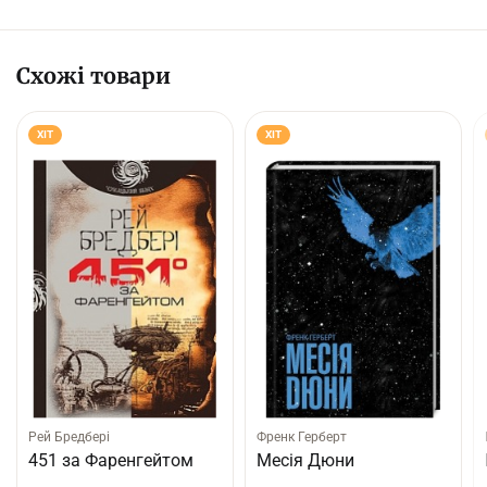
Схожі товари
ХІТ
ХІТ
Рей Бредбері
Френк Герберт
451 за Фаренгейтом
Месія Дюни