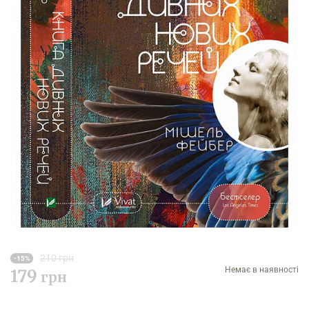
210 грн
-15%
Немає в наявності
179
грн