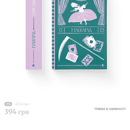
415 грн
-5%
Немає в наявності
394
грн