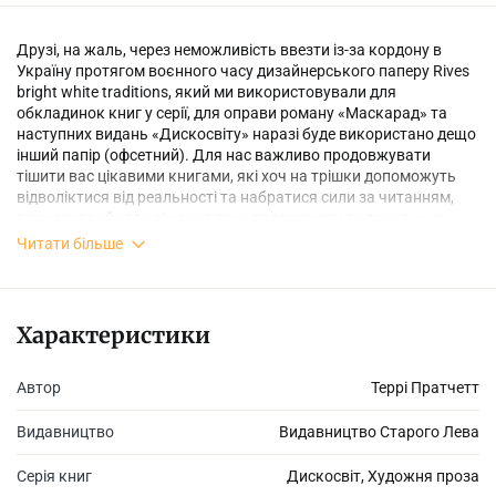
Друзі, на жаль, через неможливість ввезти із-за кордону в
Україну протягом воєнного часу дизайнерського паперу Rives
bright white traditions, який ми використовували для
обкладинок книг у серії, для оправи роману «Маскарад» та
наступних видань «Дискосвіту» наразі буде використано дещо
інший папір (офсетний). Для нас важливо продовжувати
тішити вас цікавими книгами, які хоч на трішки допоможуть
відволіктися від реальності та набратися сили за читанням,
тому ми прийняли рішення таки продовжити видання книг
Террі Пратчетта, хоч і з певними змінами. Сподіваємося на
Читати більше
ваше розуміння!
Характеристики
«Маскарад» — п’ятий роман циклу про відьом із серії «Диско­
світ» Террі Пратчетта.
Автор
Террі Пратчетт
Видавництво
Видавництво Старого Лева
Невгамовні Бабуня Дощевіск і Тітуня Оґґ знову вирушають
відкривати для себе нові горизонти — цього разу оперу. Звісно
Серія книг
Дискосвіт, Художня проза