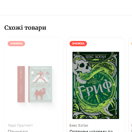
Схожі товари
ЗНИЖКА
ЗНИЖКА
Террі Пратчетт
Бекс Хоґан
Піраміди
Острови шторму та