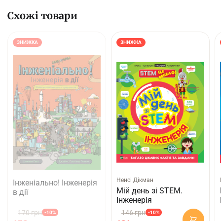
Схожі товари
ЗНИЖКА
ЗНИЖКА
Ненсі Дікман
Інженіально! Інженерія
Мій день зі STEM.
в дії
Інженерія
170 грн
146 грн
-10%
-10%