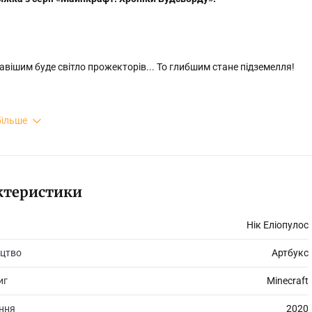
вішим буде світло прожекторів... То глибшим стане підземелля!
більше
 метушаться, готуючись до шкільної п’єси, у По та його друзів є се
, сховане у страшному підземеллі… Але що глибше друзі копають, то 
ктеристики
Нік Еліопулос
цтво
Артбукс
иг
Minecraft
ання
2020