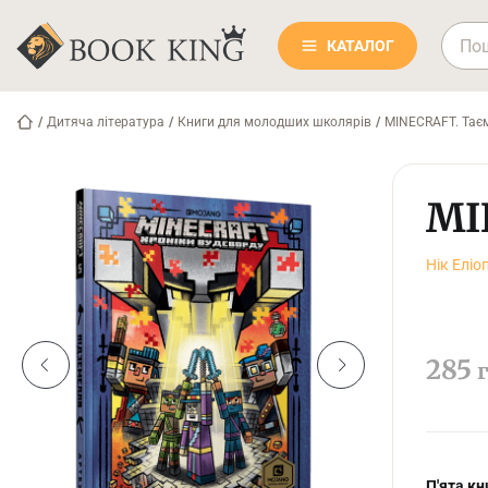
КАТАЛОГ
/
Дитяча література
/
Книги для молодших школярів
/
MINECRAFT. Тає
MI
Нік Еліо
285
г
П'ята кн