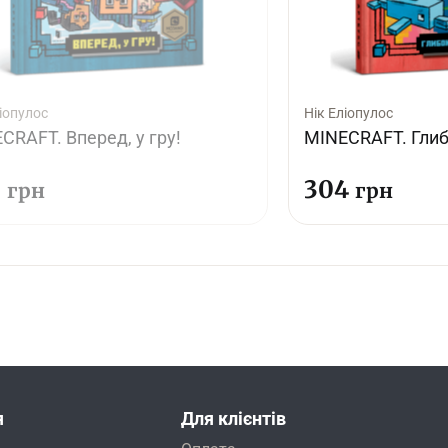
ліопулос
Нік Еліопулос
CRAFT. Вперед, у гру!
MINECRAFT. Глиб
5
304
грн
грн
я
Для клієнтів