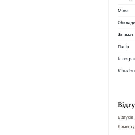
Мова
Обклад
Формат
Папір
Ілюстрац
Кількіст
Відг
Відгуків
Коменту