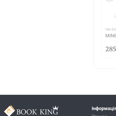
Нік Е
MINE
28
Інформаці