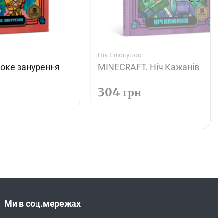
Нік Еліопулос
оке занурення
MINECRAFT. Ніч Кажанів
304
грн
Ми в соц.мережах