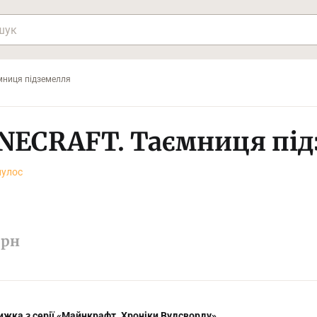
мниця підземелля
NECRAFT. Таємниця під
пулос
рн
ижка з серії «Майнкрафт. Хроніки Вудсворду».