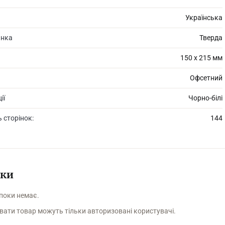
Українська
инка
Тверда
150 х 215 мм
Офсетний
ії
Чорно-білі
ь сторінок:
144
уки
 поки немає.
вати товар можуть тільки авторизовані користувачі.