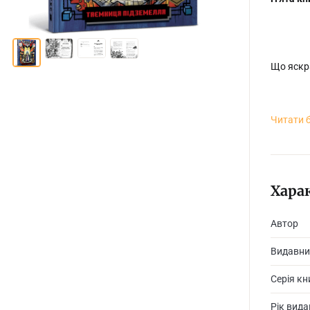
Що яскра
Читати 
Доки усі
кликунів
Хара
Автор
Видавни
Серія кн
Рік вид