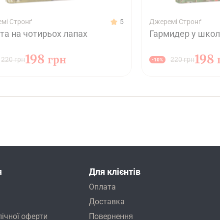
мі Стронґ
5
Джеремі Стронґ
та на чотирьох лапах
Гармидер у школ
198
198
грн
220 грн
220 грн
-10%
я
Для клієнтів
Оплата
Доставка
лічної оферти
Повернення