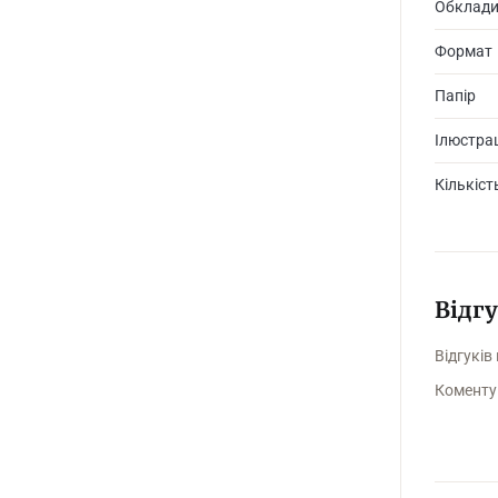
Обклад
Формат
Папір
Ілюстрац
Кількіст
Відг
Відгуків
Коменту