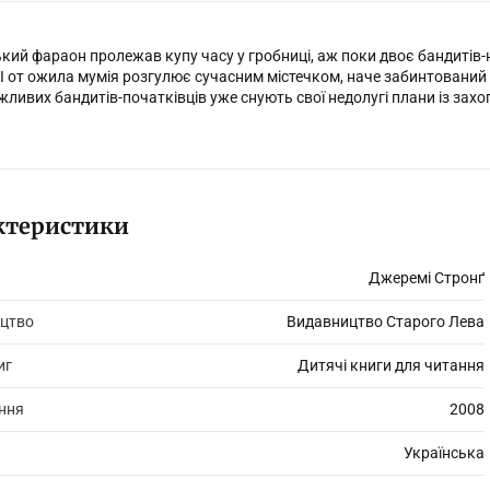
кий фараон пролежав купу часу у гроб­ниці, аж поки двоє бандиті
. І от ожила мумія розгулює сучасним містеч­ком, наче забинтований 
ливих бандитів-початківців уже снують свої недолугі плани із захо
ктеристики
Джеремі Стронґ
цтво
Видавництво Старого Лева
иг
Дитячі книги для читання
ання
2008
Українська