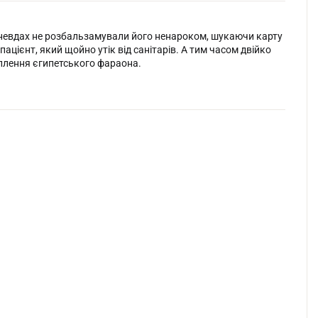
в-невдах не розбальзамували його ненароком, шукаючи карту
пацієнт, який щойно утік від санітарів. А тим часом двійко
п­лення єгипетського фараона.