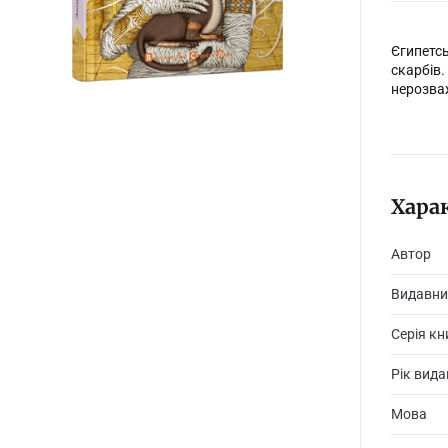
Єгипетсь
скар­бів
нерозваж
Хара
Автор
Видавни
Серія кн
Рік вид
Мова