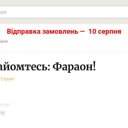
Відправка замовлень — 10 серпня
раон!
айомтесь: Фараон!
 Стронґ
0 грн
рн