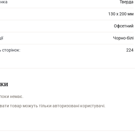
инка
Тверда
130 х 200 мм
Офсетний
ії
Чорно-білі
ь сторінок:
224
уки
 поки немає.
вати товар можуть тільки авторизовані користувачі.