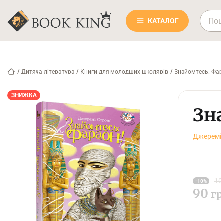
КАТАЛОГ
/
Дитяча література
/
Книги для молодших школярів
/
Знайомтесь: Фа
ЗНИЖКА
Зн
Джеремі
10
-10%
90
г