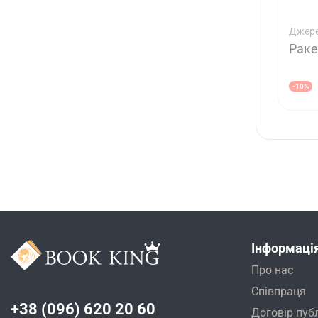
Джере
Раке
-10%
Інформаці
Про нас
Співпраця
+38 (096) 620 20 60
Договір пуб