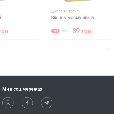
Джеремі Стронґ
і
Вікінг у моєму ліжку
89
грн
грн
99 грн
-10%
Ми в соц.мережах