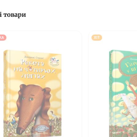
і товари
КА
ХІТ