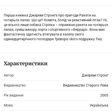
Перша книжка Джеремі Стронґа про пригоди Ракети на
чотирьох лапах. Що це? Комета, болід чи реактивний літак? Ні,
це всього лише собака Стрілка – справж­ня ракета на чотирьох
лапах, суміш вихору, хорта і спортивного «Феррарі». Вона має
фантастичну здатність втягувати в ха­лепу свого
одинадцятирічного господаря Тревора і його подружку Тіну.
Характеристики
Автор
Джеремі Стронґ
Видавництво
Видавництво Старого Лева
Рік видання
2005
Мова
Українська