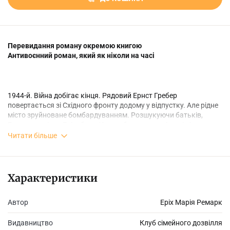
Перевидання роману окремою книгою
Антивоєнний роман, який як ніколи на часі
1944-й. Війна добігає кінця. Рядовий Ернст Гребер
повертається зі Східного фронту додому у відпустку. Але рідне
місто зруйноване бомбардуванням. Розшукуючи батьків,
Ернст зустрічає Елізабет... У них обмаль часу. Але ці кілька
днів, що вони провели разом, здатні вмістити в себе все життя.
Читати більше
Все їхнє коротке життя і велике кохання, у якого немає
майбутнього... Коли весь світ руйнується, коли хтось за тебе
вирішує, що тепер — час помирати, так хочеться жити...
Характеристики
Автор
Еріх Марія Ремарк
Видавництво
Клуб сімейного дозвілля