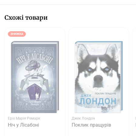
Схожі товари
ЗНИЖКА
Еріх Марія Ремарк
Джек Лондон
Ніч у Лісабоні
Поклик пращурів