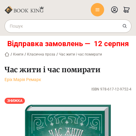
Відправка замовлень — 12 серпня
/
Книги
/
Класична проза
/
Час жити і час помирати
Час жити і час помирати
Еріх Марія Ремарк
ISBN 978-617-12-9752-4
ЗНИЖКА