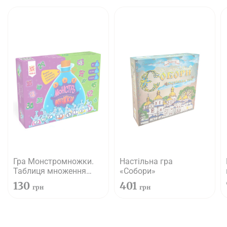
Гра Монстромножки.
Настільна гра
Таблиця множення
«Собори»
граючись
130
401
грн
грн