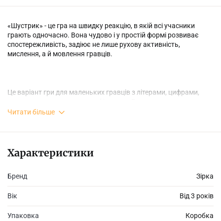
«Шустрик» - це гра на швидку реакцію, в якій всі учасники
грають одночасно. Вона чудово і у простій формі розвиває
спостережливість, задіює не лише рухову активність,
мислення, а й мовлення гравців.
Це варіант гри для маленьких гравців з літерами, цифрами,
знаками та геометричними фігурами. Гра допоможе довести
до автоматизму знання дошкільників та маленьких школярів у
Читати більше
тій основній частині навчального матеріалу, які дуже не просто
даються більшості дітлахів.
Характеристики
Перед початком гри важливо провести пробний раунд, щоб
Бренд
Зірка
кожен гравець зрозумів правила гри. Грайте із задоволенням!
Вік
Від 3 років
Упаковка
Коробка
Комплектація: