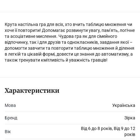
Крута настільна гра для всіх, хто вчить таблицю множення чи
хоче її повторити! Допомагає розвинути увагу, пам’ять, логічне
та асоціативне мислення. Чудова гра як для сімейного
відпочинку, так і для друзів та однокласників, завдання якої –
допомогти завчити та повторити таблицю множення й ділення
в легкій та цікавій формі, довести це знання до автоматизму, а
також тренувати кмітливість й уважність гравців!
Характеристики
Мова
Українська
Бренд
Зірка
Від 6 до 8 років, Від 9 до 12
Вік
років