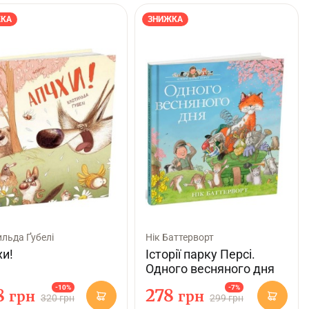
КА
ЗНИЖКА
льда Ґубелі
Нік Баттерворт
хи!
Історії парку Персі.
Одного весняного дня
-10%
-7%
8
278
грн
грн
320 грн
299 грн