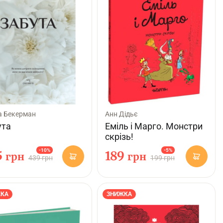
а Бекерман
Анн Дідьє
ута
Еміль і Марго. Монстри
скрізь!
-10%
-5%
5
189
грн
грн
439 грн
199 грн
КА
ЗНИЖКА