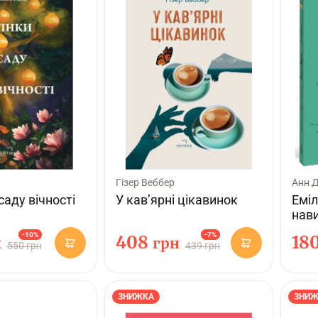
Гізер Веббер
Анн Д
саду вічності
У кав’ярні цікавинок
Еміл
нави
-10%
-7%
408
18
н
грн
550 грн
439 грн
ЗНИЖКА
ЗНИЖ