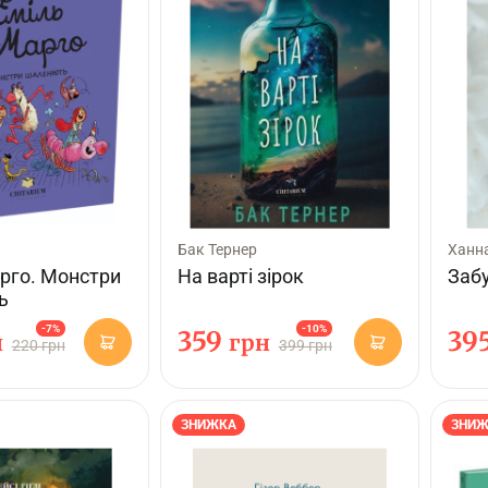
Бак Тернер
Ханн
арго. Монстри
На варті зірок
Заб
ь
-7%
-10%
359
39
н
грн
220 грн
399 грн
ЗНИЖКА
ЗНИЖ