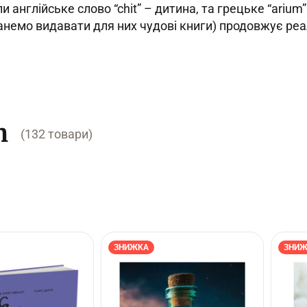
ли англійське слово “сhit” – дитина, та грецьке “ariu
танемо видавати для них чудові книги) продовжує реа
m
(132 товари)
ЗНИЖКА
ЗНИЖ