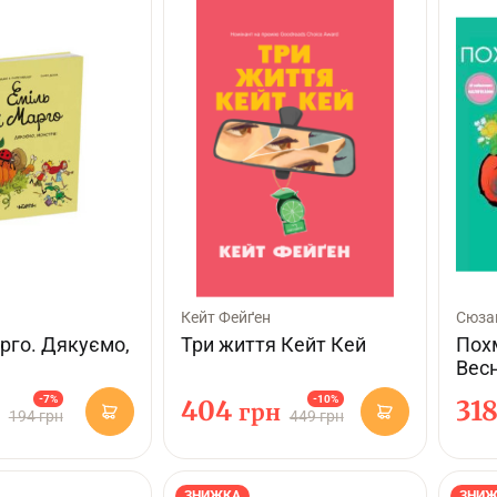
Кейт Фейґен
Сюза
арго. Дякуємо,
Три життя Кейт Кей
Пох
Вес
-7%
-10%
404
31
грн
194 грн
449 грн
ЗНИЖКА
ЗНИЖ