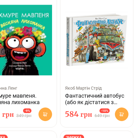
нна Ленг
Якоб Мартін Стрід
муре мавпеня.
Фантастичний автобус
няна лихоманка
(або як дістатися з
точки А в точку Б)
-9%
-10%
8
584
грн
грн
349 грн
649 грн
КА
ЗНИЖКА