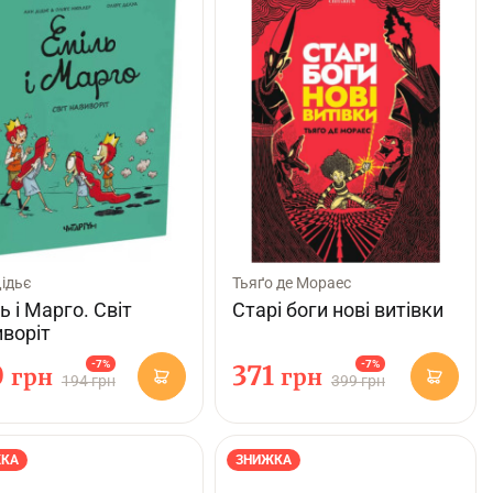
ідьє
Тьяґо де Мораес
ь і Марго. Світ
Старі боги нові витівки
воріт
-7%
-7%
0
371
грн
грн
194 грн
399 грн
КА
ЗНИЖКА