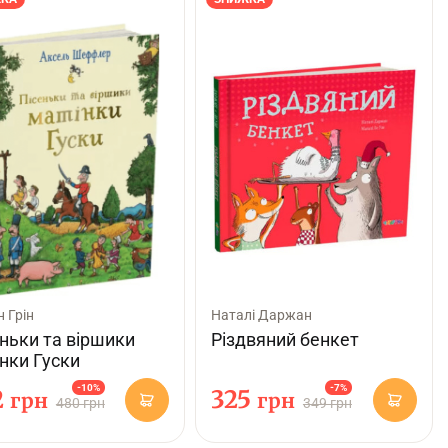
н Грін
Наталі Даржан
ньки та віршики
Різдвяний бенкет
нки Гуски
-10%
-7%
2
325
грн
грн
480 грн
349 грн