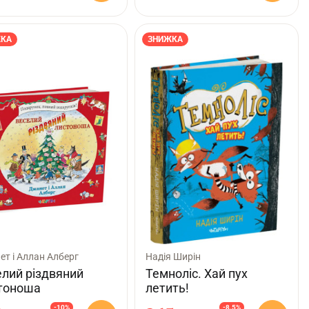
КА
ЗНИЖКА
т і Аллан Алберг
Надія Ширін
елий різдвяний
Темноліс. Хай пух
тоноша
летить!
-10%
-8.5%