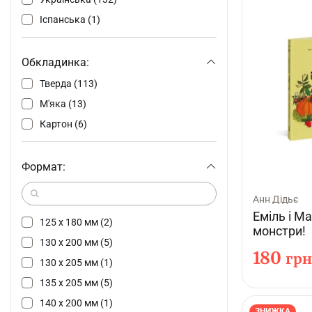
Іспанська (1)
Обкладинка:
Тверда (113)
М'яка (13)
Картон (6)
Формат:
Анн Дідьє
Еміль і М
125 х 180 мм (2)
монстри!
130 х 200 мм (5)
180
грн
130 х 205 мм (1)
135 х 205 мм (5)
140 х 200 мм (1)
ЗНИЖКА