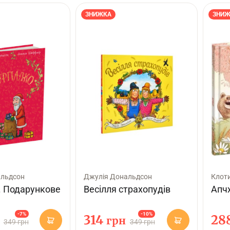
ЗНИЖКА
ЗНИЖ
альдсон
Джулія Дональдсон
Клоти
. Подарункове
Весілля страхопудів
Апч
-7%
-10%
314
28
грн
349 грн
349 грн