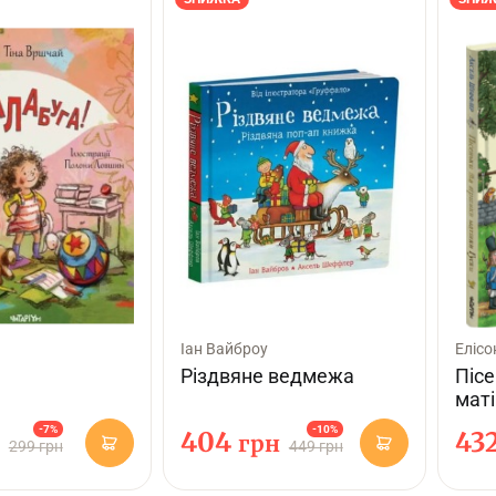
Іан Вайброу
Елісо
Різдвяне ведмежа
Пісе
маті
-7%
-10%
404
43
грн
299 грн
449 грн