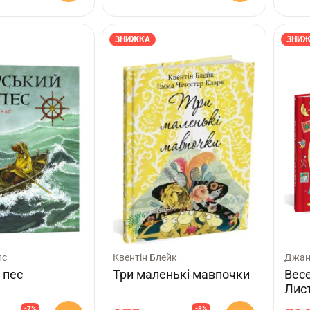
ЗНИЖКА
ЗНИЖ
лс
Квентін Блейк
Джане
 пес
Три маленькі мавпочки
Вес
Лис
-7%
-8%