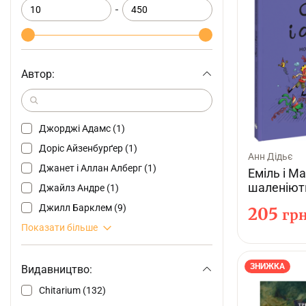
Автор:
Джорджі Адамс (1)
Доріс Айзенбурґер (1)
Анн Дідьє
Джанет і Аллан Алберг (1)
Еміль і М
шаленіют
Джайлз Андре (1)
Джилл Барклем (9)
205
гр
Показати більше
ЗНИЖКА
Видавництво:
Chitarium (132)