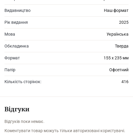
виклик нашим переконанням та амбіціям; змушує інакше
подивитися на мораль і релігію, філософію і психологію,
Видавництво
Наш формат
спадковість і меритократію, науковий редукціонізм і саму
природу людини.
Рік видання
2025
Мова
Українська
Обкладинка
Тверда
Формат
155 х 235 мм
Папір
Офсетний
Кількість сторінок:
416
Відгуки
Відгуків поки немає.
Коментувати товар можуть тільки авторизовані користувачі.