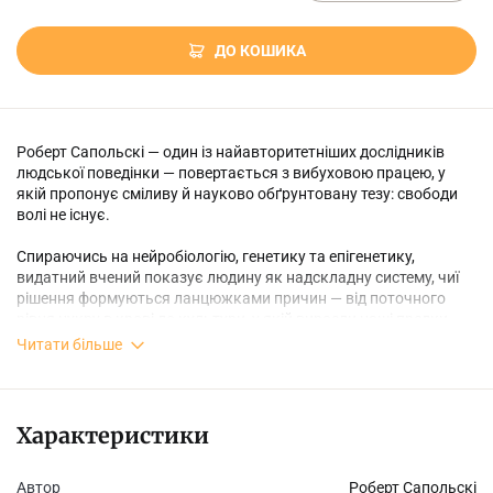
ДО КОШИКА
Роберт Сапольскі — один із найавторитетніших дослідників
людської поведінки — повертається з вибуховою працею, у
якій пропонує сміливу й науково обґрунтовану тезу: свободи
волі не існує.
Спираючись на нейробіологію, генетику та епігенетику,
видатний вчений показує людину як надскладну систему, чиї
рішення формуються ланцюжками причин — від поточного
рівня цукру в крові до культури, у якій виросли наші предки.
Намір і вибір не підвладні нашому «я», а обумовлені
Читати більше
біологічними чинниками та обставинами, які не підвладні нам.
Ця книжка — не про фаталізм чи безпорадність. Навпаки,
відмова від віри у свободу волі відкриває шлях до нової освіти,
правосуддя та справжньої гуманності — зі співчуттям і
Характеристики
розумінням замість осуду, (само)критики чи помсти.
Сапольскі повністю змінює оптику й кидає інтелектуальний
Автор
Роберт Сапольскі