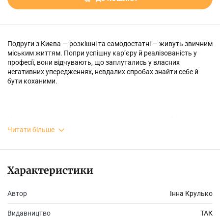
Подруги з Києва — розкішні та самодостатні — живуть звичним
міським життям. Попри успішну кар’єру й реалізованість у
професії, вони відчувають, що заплутались у власних
негативних упередженнях, невдалих спробах знайти себе й
бути коханими.
У пошуках шляхів до поєднання з власною душею й
відродження любові до себе вони готові їхати навіть на край
Читати більше
світу! Або в прекрасну Іспанію!..Там подруги знайомляться із
цікавими людьми, які надихають їх до внутрішніх змін.
Характеристики
Ніщо так не робить нас щасливими й красивими, як невимовне
Автор
Інна Крулько
почуття любові, яке розквітає ізсередини, ніби розкішна
ароматна квітка.
Видавництво
ТАК