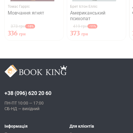
Томас Гарріс
Брет Істон Елліс
Мовчання ягнят
Американський
психопат
373 грн
419 грн
-10%
-11%
336
373
грн
грн
+38 (096) 620 20 60
ПН-ПТ 10:00 — 17:00
СБ-НД — вихідний
Інформація
Для клієнтів