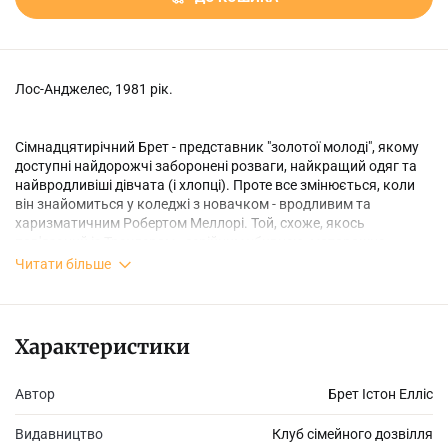
Лос-Анджелес, 1981 рік.
Сімнадцятирічний Брет - представник "золотої молоді", якому
доступні найдорожчі заборонені розваги, найкращий одяг та
найвродливіші дівчата (і хлопці). Проте все змінюється, коли
він знайомиться у коледжі з новачком - вродливим та
харизматичним Робертом Меллорі. Той, схоже, якось
пов'язаний із Траулером - серійним убивцею, моторошне
відлуння злочинів якого торкається рафінованого життя
Читати більше
Брета. Раптові смерті навколо, наркотична залежність,
нестримний сексуальний потяг та емоційне оніміння - усе це
накриває Брета з головою. Він відчуває, як його життя от-от
розлетиться на друзки.
Характеристики
Автор
Брет Істон Елліс
Видавництво
Клуб сімейного дозвілля