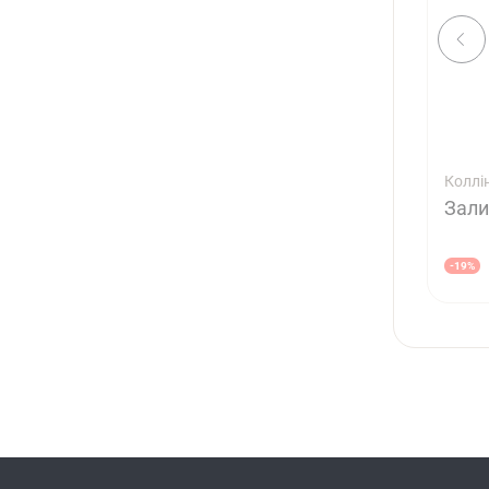
Коллі
Зали
-19%