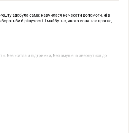
 Решту здобула сама: навчилася не чекати допомоги, ні в
з боротьби й рішучості. І майбутнє, якого вона так прагне,
ти. Без житла й підтримки, Бея змушена звернутися до
а техаському півострові.
кла довіряти людям, та між нею і Самсоном одразу виникає