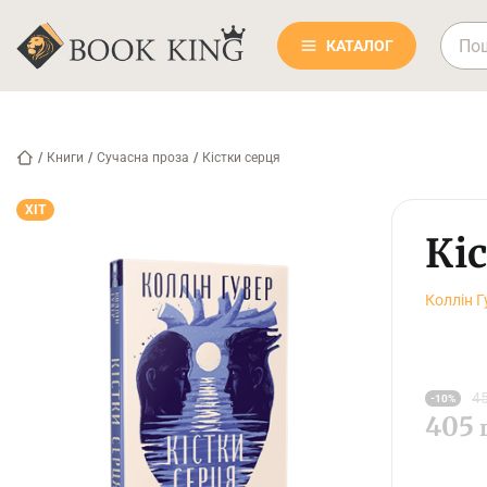
КАТАЛОГ
/
Книги
/
Сучасна проза
/
Кістки серця
ХІТ
Кі
Коллін Г
45
-10%
405