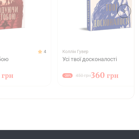
4
Коллін Гувер
бою
Усі твої досконалості
0
360
грн
грн
450 грн
-20%