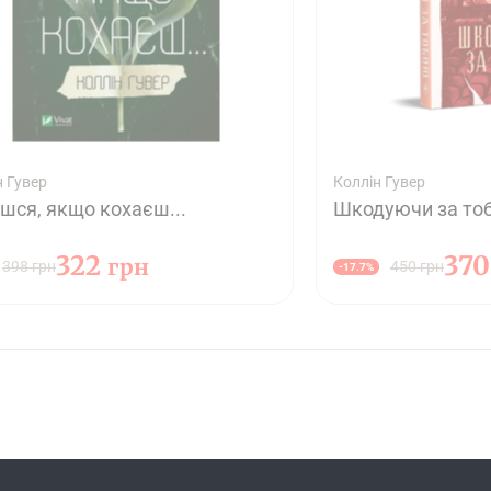
н Гувер
Коллін Гувер
шся, якщо кохаєш...
Шкодуючи за то
322
37
грн
398 грн
450 грн
-17.7%