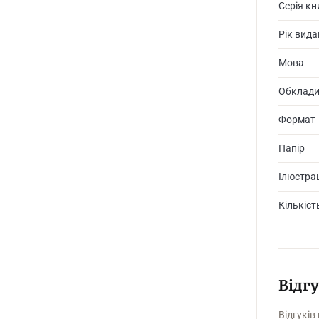
Серія кн
Рік вид
Домовлен
Мова
попереду
Обклад
Формат
Папір
Ілюстрац
Кількіст
Відг
Відгуків