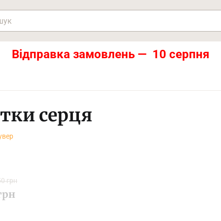
Відправка замовлень — 10 серпня
стки серця
увер
0 грн
грн