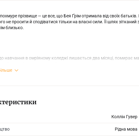
похмуре прізвище — це все, що Бея Ґрім отримала від своїх батьків.
ого не просити й сподіватися тільки на власні сили. Її шлях зітканий 
ім близько.
до навчання в омріяному коледжі лишається два місяці, помирає ма
жої для себе людини — до батька — і якось перебути до кінця літа н
більше
’являється Самсон.
ктеристики
Коллін Гувер
 різних світів. Вона виросла в бідності, а він розкошує. Бея не зви
цтво
Рідна мова
в’язок. Обох тягне до сумного. І саме це їх вабить одне в одному.