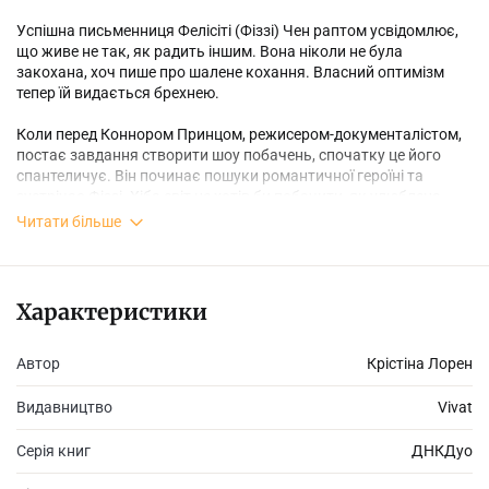
Успішна письменниця Фелісіті (Фіззі) Чен раптом усвідомлює,
що живе не так, як радить іншим. Вона ніколи не була
закохана, хоч пише про шалене кохання. Власний оптимізм
тепер їй видається брехнею.
Коли перед Коннором Принцом, режисером-документалістом,
постає завдання створити шоу побачень, спочатку це його
спантеличує. Він починає пошуки романтичної героїні та
зустрічає Фіззі. Хіба світ не хотів би побачити, як улюблена
письменниця закохується? Фіззі погоджується зніматися у
Читати більше
шоу, проте наполягає, щоб кожен його учасник відповідав її
списку архетипів романтичних героїв…
Камера! Мотор! Тільки-но шоу починається, стає дедалі
Характеристики
очевидніше, що людина, яку Фіззі найбільше хоче бачити своїм
справжнім коханням, — це чоловік (переважно) за камерою.
«Експеримент зі справжнім коханням» є чимось більшим, ніж
Автор
Крістіна Лорен
реаліті-шоу.
Видавництво
Vivat
Серія книг
ДНКДуо