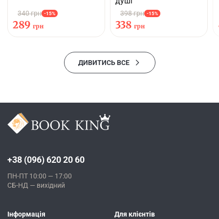
душі
340 грн
398 грн
-15%
-15%
289
338
грн
грн
ДИВИТИСЬ ВСЕ
+38 (096) 620 20 60
ПН-ПТ 10:00 — 17:00
СБ-НД — вихідний
Інформація
Для клієнтів