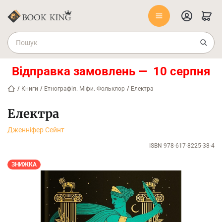
Відправка замовлень — 10 серпня
/
Книги
/
Етнографія. Міфи. Фольклор
/
Електра
Електра
Дженніфер Сейнт
ISBN 978-617-8225-38-4
ЗНИЖКА