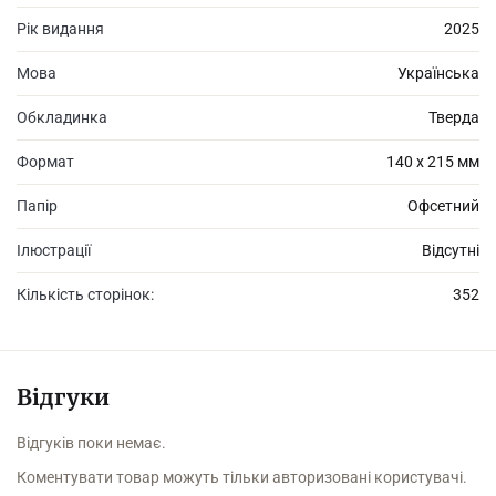
Це історія про долю та розплату за скоєні гріхи.
Рік видання
2025
Мова
Українська
Обкладинка
Тверда
Формат
140 х 215 мм
Папір
Офсетний
Ілюстрації
Відсутні
Кількість сторінок:
352
Відгуки
Відгуків поки немає.
Коментувати товар можуть тільки авторизовані користувачі.