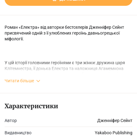
Роман «Електра» від авторки бестселерів Дженніфер Сейнт
присвячений одній з її улюблених героїнь давньогрецької
міфології.
У цій історії головними героїнями є три жінки: дружина царя
Клітемнестра, її донька Електра та наложниця Агамемнона
Кассандра. Клітемнестра не може пробачити чоловікові
вбивства Іфігенії, старшої доньки, і прагне помсти. Електра
Читати більше
чекає на повернення батька з війни проти троянців, але
здогадується про криваві задуми матері. Електра не здатна
запобігти трагедії, але розуміє, що не може залишатися
осторонь. Троянка Кассандра, яку Аполлон нагородив даром
Характеристики
передбачення, чудово знає, які події мають статися, однак її
передбаченням ніхто не вірить і вона не може нікого
Автор
Дженніфер Сейнт
врятувати.
Видавництво
Yakaboo Publishing