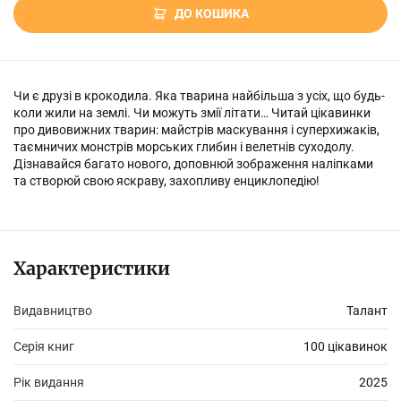
ДО КОШИКА
Чи є друзі в крокодила. Яка тварина найбільша з усіх, що будь-
коли жили на землі. Чи можуть змії літати… Читай цікавинки
про дивовижних тварин: майстрів маскування і суперхижаків,
таємничих монстрів морських глибин і велетнів суходолу.
Дізнавайся багато нового, доповнюй зображення наліпками
та створюй свою яскраву, захопливу енциклопедію!
Характеристики
Видавництво
Талант
Серія книг
100 цікавинок
Рік видання
2025