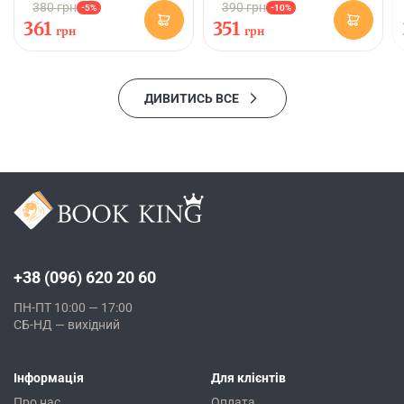
380 грн
390 грн
-5%
-10%
361
351
грн
грн
ДИВИТИСЬ ВСЕ
+38 (096) 620 20 60
ПН-ПТ 10:00 — 17:00
СБ-НД — вихідний
Інформація
Для клієнтів
Про нас
Оплата