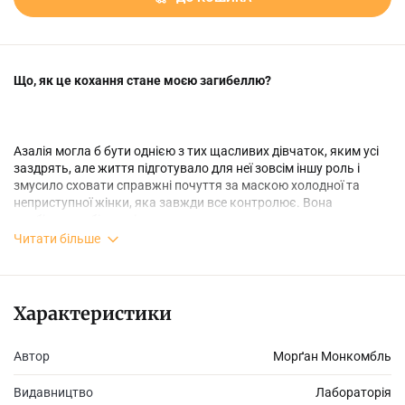
Що, як це кохання стане моєю загибеллю?
Азалія могла б бути однією з тих щасливих дівчаток, яким усі
заздрять, але життя підготувало для неї зовсім іншу роль і
змусило сховати справжні почуття за маскою холодної та
неприступної жінки, яка завжди все контролює. Вона
пообіцяла собі, що ніколи не повернеться додому, однак
новина про автотрощу, у якій загинула її матір, перевертає все.
Читати більше
Азалія повертається, а все навколо нагадує їй про сповнене
Характеристики
болю і страху минуле. І лиш новий загадковий сусід Іден, який
здається таким же загубленим у цьому світі, як і вона сама,
Автор
Морґан Монкомбль
вперше повертає усмішку на її обличчя. І хоча вона
заприсяглася ніколи не мати почуттів до чоловіка, він
Видавництво
Лабораторія
перевертає її світ. Але чи готова вона поділитися таємницями