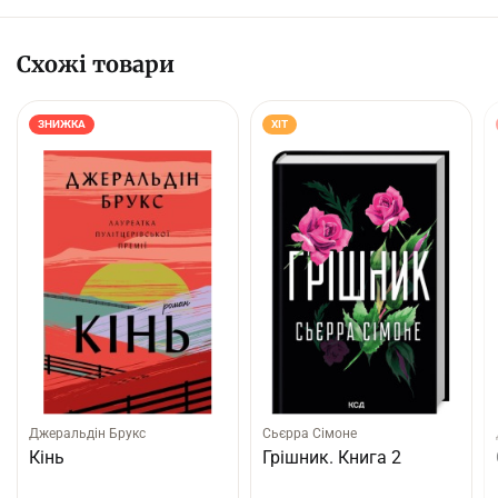
Схожі товари
ЗНИЖКА
ХІТ
Джеральдін Брукс
Сьєрра Сімоне
Кінь
Грішник. Книга 2