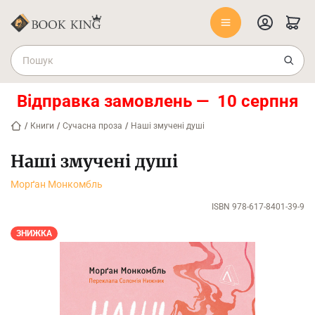
Відправка замовлень — 10 серпня
/
Книги
/
Сучасна проза
/
Наші змучені душі
Наші змучені душі
Морґан Монкомбль
ISBN 978-617-8401-39-9
ЗНИЖКА