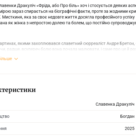
авенки Дракуліч «Фріда, або Про біль» хоч і стосується деяких асп
ірою зараз спирається на біографічні факти, проте за жодними кри
ї. Мисткиня, яка за своє недовге життя досягла професійного успіх
на як жінка з непростою долею та болем, що постійно супроводжув
картинах, якими захоплювався славетний сюрреаліст Андре Бретон, Ф
чи, радше, всупереч болю вона почала малювати, і саме про це й 
більше
ктеристики
Славенка Дракуліч
цтво
Богдан
ання
2025