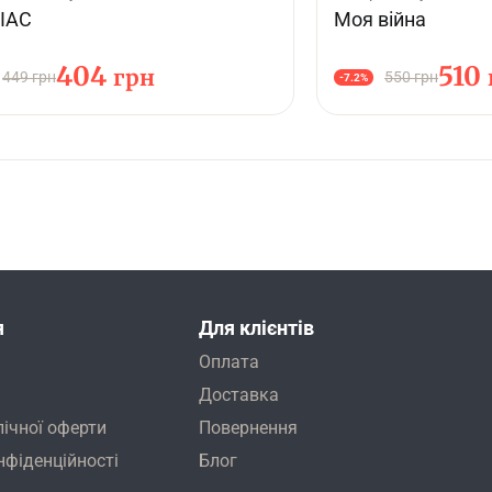
IAC
Моя війна
404
510
грн
449 грн
550 грн
-7.2%
я
Для клієнтів
Оплата
Доставка
лічної оферти
Повернення
нфіденційності
Блог