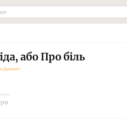
да, або Про біль
а Дракуліч
9 грн
грн