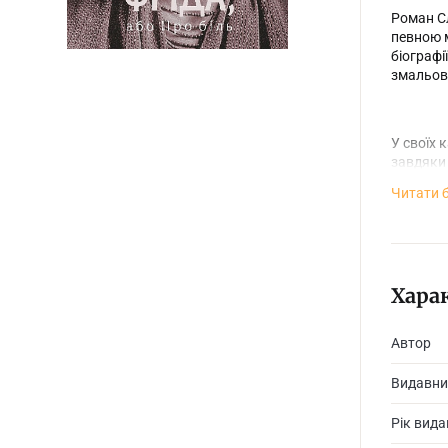
Роман Сл
певною м
біографі
змальова
У своїх 
завдяки 
Читати 
Хара
Автор
Видавни
Рік вид