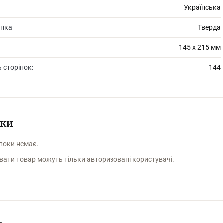
Українська
инка
Тверда
145 х 215 мм
ь сторінок:
144
уки
 поки немає.
вати товар можуть тільки авторизовані користувачі.