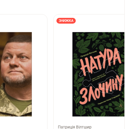
ЗНИЖКА
Патриція Вілтшир