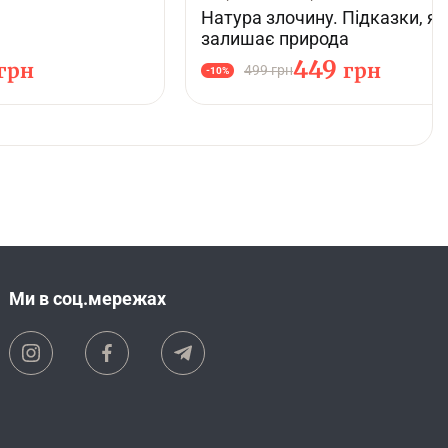
Натура злочину. Підказки, як
залишає природа
449
грн
грн
499 грн
-10%
Ми в соц.мережах