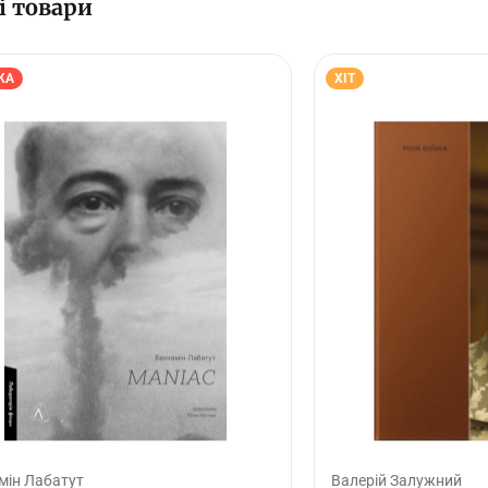
і товари
КА
ХІТ
мін Лабатут
Валерій Залужний