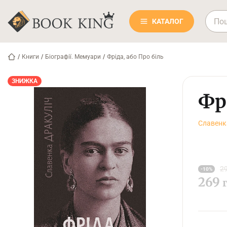
КАТАЛОГ
/
Книги
/
Біографії. Мемуари
/
Фріда, або Про біль
ЗНИЖКА
Фрі
Славенк
29
-10%
269