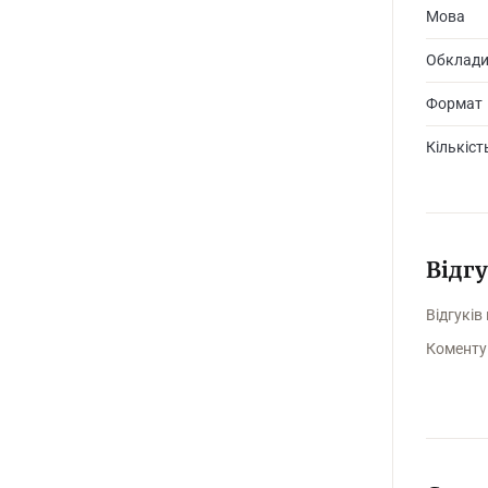
Мова
Обклад
Формат
Кількіст
Відг
Відгуків
Коменту