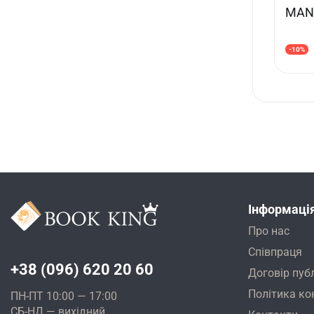
MAN
-10%
Інформаці
Про нас
Співпраця
+38 (096) 620 20 60
Договір пуб
Політика ко
ПН-ПТ 10:00 — 17:00
СБ-НД — вихідний