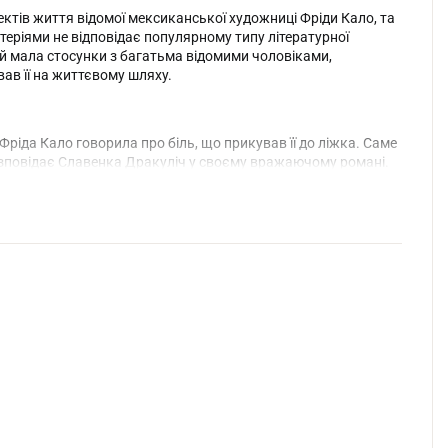
ектів життя відомої мексиканської художниці Фріди Кало, та
теріями не відповідає популярному типу літературної
у й мала стосунки з багатьма відомими чоловіками,
ав її на життєвому шляху.
ріда Кало говорила про біль, що прикував її до ліжка. Саме
розповідає Славенка Дракуліч у своєму вражаючому романі.