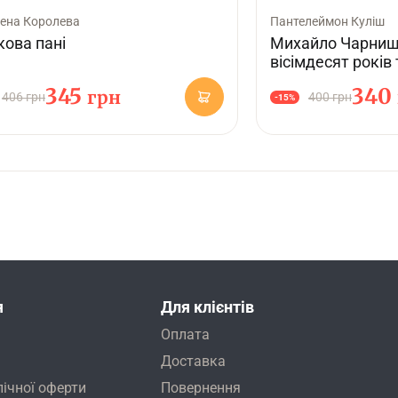
ена Королева
Пантелеймон Куліш
ова пані
Михайло Чарнише
вісімдесят років
345
340
грн
406 грн
400 грн
-15%
я
Для клієнтів
Оплата
Доставка
лічної оферти
Повернення