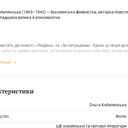
билянська (1863–1942) — буковинська феміністка, авторка повістей
спадщина велика й різноманітна.
істить дві повісті: «Людина» та «За ситуаціями». Єднає ці твори до
 жити за своїми ідеалами, та їм несила подолати опір світу, якому
увати свою родину. У Аглаї-Феліцітас, обдарованої акторським і 
більше
ктеристики
Ольга Кобилянська
цтво
Фоліо
ШБ української та світової літератури