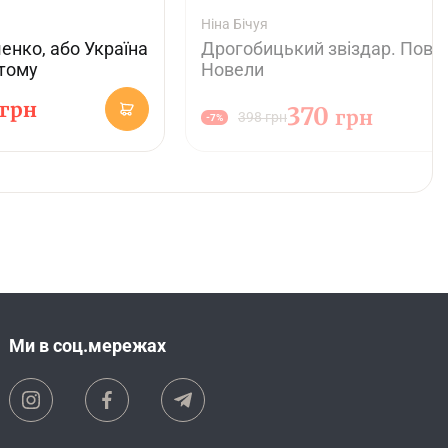
Ніна Бічуя
нко, або Україна
Дрогобицький звіздар. Повіст
 тому
Новели
грн
370
грн
398 грн
-7%
Ми в соц.мережах