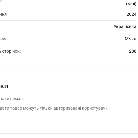
иг
(міні)
ання
2024
Українська
инка
М'яка
ь сторінок:
288
уки
 поки немає.
вати товар можуть тільки авторизовані користувачі.