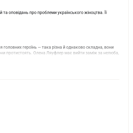
 та оповідань про проблеми українського жіноцтва. Її
ля головних героїнь — така різна й однаково складна, вони
 вони протистоять. Олена Ляуфлер має вийти заміж за нелюба,
музичним талантами, теж доля складається не надто щасливо.