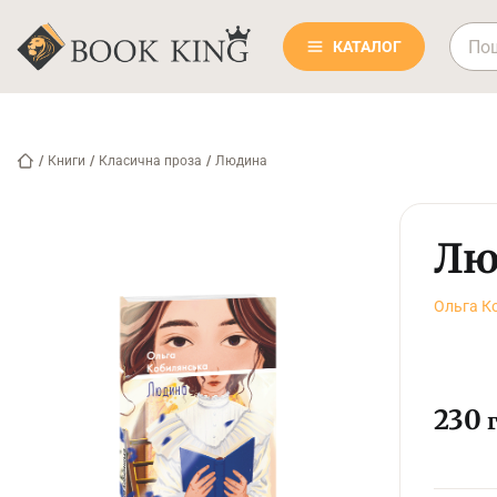
КАТАЛОГ
/
Книги
/
Класична проза
/
Людина
Лю
Ольга К
230