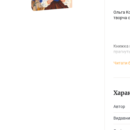
Ольга Ко
творча 
Книжка м
прагнуть
щоб врят
Читати 
Хара
Автор
Видавни