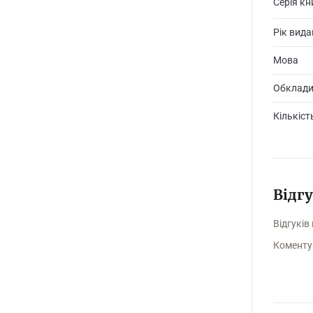
Серія кн
Рік вид
Мова
Обклад
Кількіст
Відг
Відгуків
Коменту