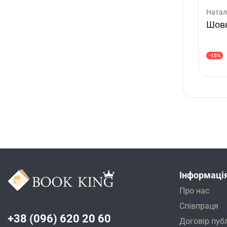
Натал
Шовк
-15%
Інформаці
Про нас
Співпраця
+38 (096) 620 20 60
Договір пуб