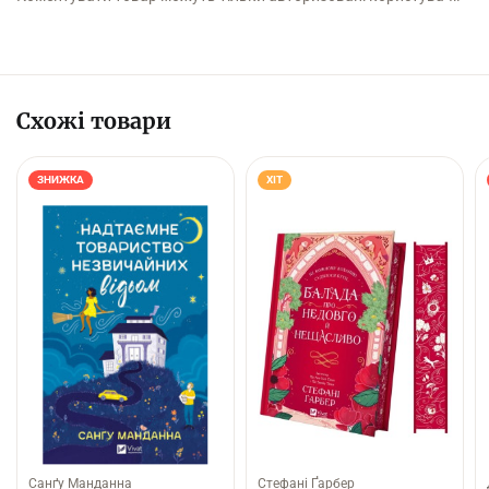
Схожі товари
ЗНИЖКА
ХІТ
Санґу Манданна
Стефані Ґарбер