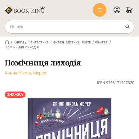
/
Книги
/
Фантастика. Фентезі. Містика. Жахи
/
Фентезі
/
Помічниця лиходія
Помічниця лиходія
Ханна Ніколь Мерер
ISBN 9786171707320
ЗНИЖКА