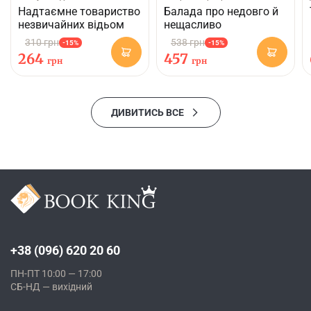
Надтаємне товариство
Балада про недовго й
незвичайних відьом
нещасливо
310 грн
538 грн
-15%
-15%
264
457
грн
грн
ДИВИТИСЬ ВСЕ
+38 (096) 620 20 60
ПН-ПТ 10:00 — 17:00
СБ-НД — вихідний