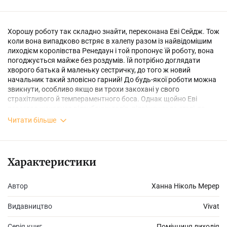
Хорошу роботу так складно знайти, переконана Еві Сейдж. Тож
коли вона випадково встряє в халепу разом із найвідомішим
лиходієм королівства Ренедаун і той пропонує їй роботу, вона
погоджується майже без роздумів. Їй потрібно доглядати
хворого батька й маленьку сестричку, до того ж новий
начальник такий зловісно гарний! До будь-якої роботи можна
звикнути, особливо якщо ви трохи закохані у свого
страхітливого й темпераментного боса. Однак щойно Еві
перестає жахатися відрубаних голів, підвішених до стелі, та
інших несподіванок, хтось вирішує знищити Лиходія та його
Читати більше
імперію. Годі пускати слину на боса. Час знайти тих, хто
погрожує йому, і примусити їх за це заплатити!
Характеристики
Автор
Ханна Ніколь Мерер
Видавництво
Vivat
Серія книг
Помічниця лиходія