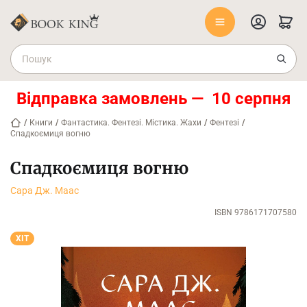
Відправка замовлень — 10 серпня
/
Книги
/
Фантастика. Фентезі. Містика. Жахи
/
Фентезі
/
Спадкоємиця вогню
Спадкоємиця вогню
Сара Дж. Маас
ISBN 9786171707580
ХІТ