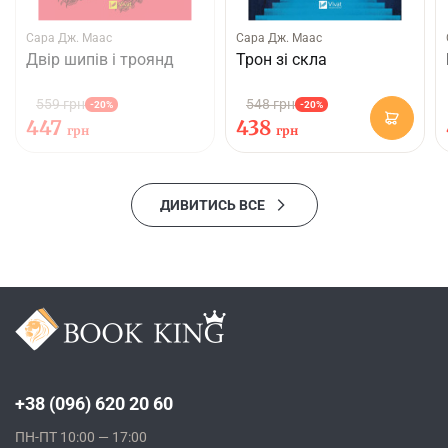
Сара Дж. Маас
Сара Дж. Маас
Двір шипів і троянд
Трон зі скла
559 грн
548 грн
-20%
-20%
447
438
грн
грн
ДИВИТИСЬ ВСЕ
+38 (096) 620 20 60
ПН-ПТ 10:00 — 17:00