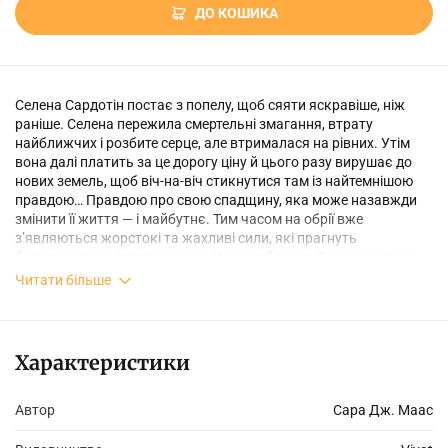
ДО КОШИКА
Селена Сардотін постає з попелу, щоб сяяти яскравіше, ніж
раніше. Селена пережила смертельні змагання, втрату
найближчих і розбите серце, але втрималася на рівних. Утім
вона далі платить за це дорогу ціну й цього разу вирушає до
нових земель, щоб віч-на-віч стикнутися там із найтемнішою
правдою… Правдою про свою спадщину, яка може назавжди
змінити її життя — і майбутнє. Тим часом на обрії вже
з’являються жорстокі та жахливі сили, які прагнуть
безмежного володарювання. Чи не забракне Селені снаги не
лише боротися зі своїми внутрішніми демонами, а й
Читати більше
протистояти злу, яке ось-ось вирветься назовні?
Характеристики
Автор
Сара Дж. Маас