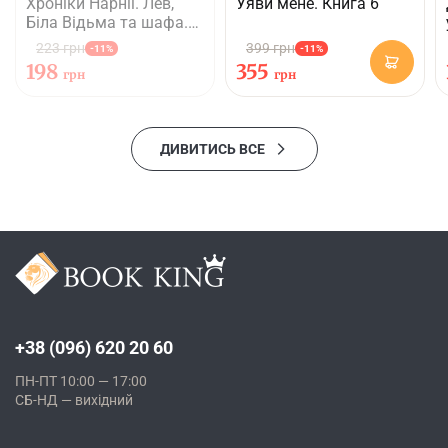
Хроніки Нарнії. Лев,
Уяви мене. Книга 6
Біла Відьма та шафа.
Книга 2
223 грн
399 грн
-11%
-11%
198
355
грн
грн
ДИВИТИСЬ ВСЕ
+38 (096) 620 20 60
ПН-ПТ 10:00 — 17:00
СБ-НД — вихідний