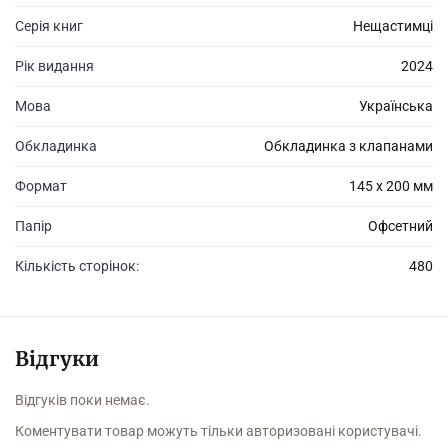
вони дуже не хочуть, щоб дівчина приєдналася до них, адже
ніхто не стає мисливцем просто так, для цього треба зректися
Серія книг
Нещастимці
майже всього.
Рік видання
2024
Мова
Українська
Це історія любові та вибору, бажання допомогти й пошуку
«своїх» людей.
Обкладинка
Обкладинка з клапанами
Формат
145 х 200 мм
Папір
Офсетний
Кількість сторінок:
480
Відгуки
Відгуків поки немає.
Коментувати товар можуть тільки авторизовані користувачі.