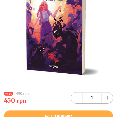
490 грн
-8.2%
450
грн
ДО КОШИКА