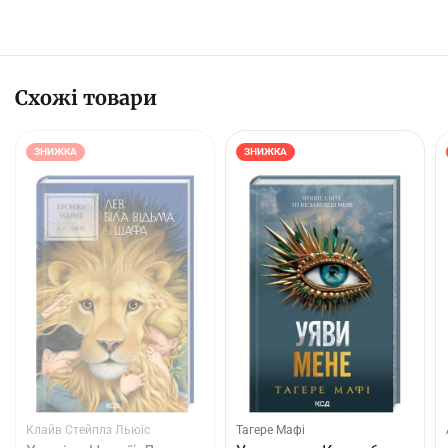
Схожі товари
ЗНИЖКА
ЗНИЖКА
Клайв Стейплз Льюїс
Тагере Мафі