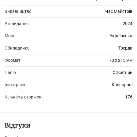
Казімежа Новака ні закритих кордонів, ні нездійсненних мрій!
Видавництво
Час Майстрів
Рік видання
2024
Мова
Українська
Обкладинка
Тверда
Формат
170 х 215 мм
Папір
Офсетний
Ілюстрації
Кольорові
Кількість сторінок:
176
Відгуки