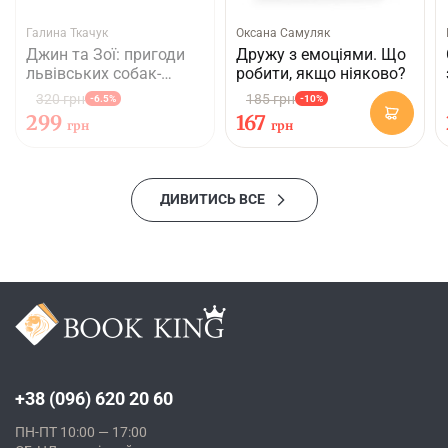
Галина Ткачук
Оксана Самуляк
Джин та Зої: пригоди
Дружу з емоціями. Що
львівських собак-
робити, якщо ніяково?
рятувальників
320 грн
185 грн
-6.5%
-10%
299
167
грн
грн
ДИВИТИСЬ ВСЕ
+38 (096) 620 20 60
ПН-ПТ 10:00 — 17:00