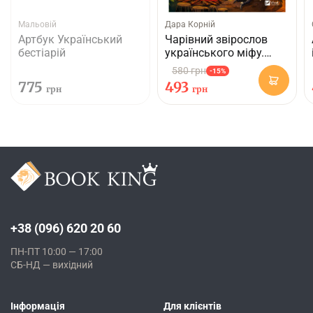
Мальовій
Дара Корній
Артбук Український
Чарівний звірослов
бестіарій
українського міфу.
Птахи
580 грн
-15%
775
493
грн
грн
+38 (096) 620 20 60
ПН-ПТ 10:00 — 17:00
СБ-НД — вихідний
Інформація
Для клієнтів