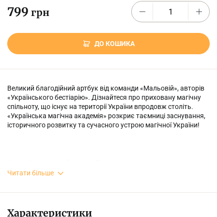
799
грн
ДО КОШИКА
Великий благодійний артбук від команди «Мальовій», авторів
«Українського бестіарію». Дізнайтеся про приховану магічну
спільноту, що існує на території України впродовж століть.
«Українська магічна академія» розкриє таємниці заснування,
історичного розвитку та сучасного устрою магічної України!
Наш світ сповнений магією. Вона існує в ньому: прихована, але
реальна. Ви — майбутнє магічної України, вам творити її історію.
Читати більше
Вітаємо вас, і хай ваш шлях буде цікавим!
Характеристики