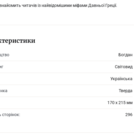
найомить читачів із найвідомішими міфами Давньої Греції.
ктеристики
цтво
Богдан
иг
Світовид
Українська
инка
Тверда
170 х 215 мм
ь сторінок:
296