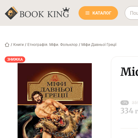
КАТАЛОГ
/
Книги
/
Етнографія. Міфи. Фольклор
/
Міфи Давньої Греції
ЗНИЖКА
Мі
35
-7%
334
г