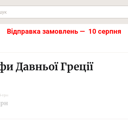
Відправка замовлень — 10 серпня
фи Давньої Греції
9 грн
рн