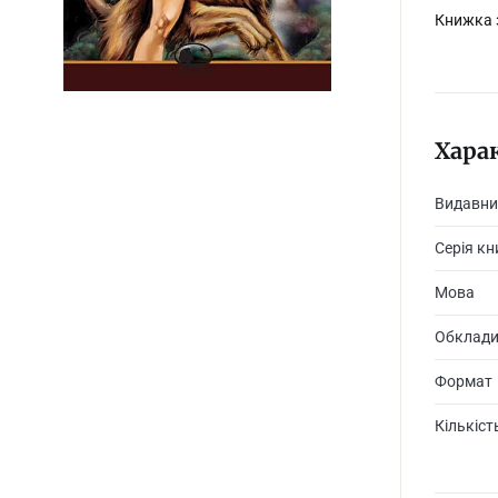
Книжка з
Хара
Видавни
Серія кн
Мова
Обклад
Формат
Кількіст