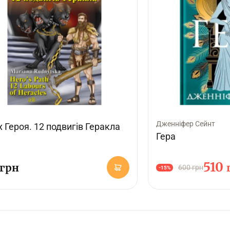
Дженніфер Сейнт
 Героя. 12 подвигів Геракла
Гера
510
грн
600 грн
-15%