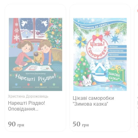
Христина Дорожовець
Цікаві саморобки
Нарешті Різдво!
"Зимова казка"
Оповідання
розмальовки, цікаві
завдання,
90
50
грн
грн
головоломки