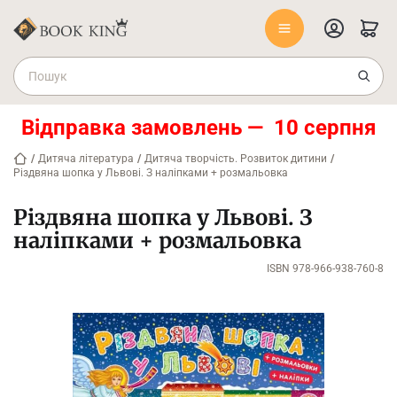
Відправка замовлень — 10 серпня
/
Дитяча література
/
Дитяча творчість. Розвиток дитини
/
Різдвяна шопка у Львові. З наліпками + розмальовка
Різдвяна шопка у Львові. З
наліпками + розмальовка
ISBN 978-966-938-760-8