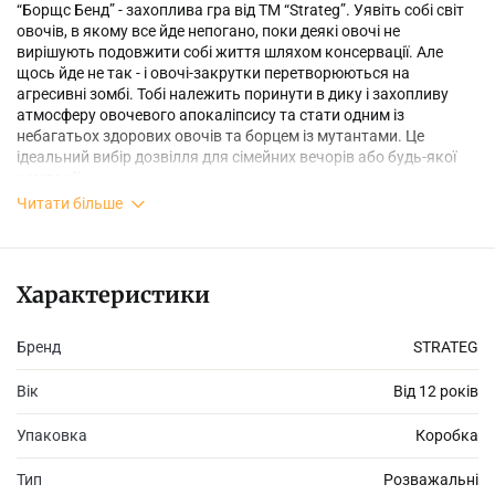
“Борщс Бенд” - захоплива гра від ТМ “Strateg”. Уявіть собі світ
овочів, в якому все йде непогано, поки деякі овочі не
вирішують подовжити собі життя шляхом консервації. Але
щось йде не так - і овочі-закрутки перетворюються на
агресивні зомбі. Тобі належить поринути в дику і захопливу
атмосферу овочевого апокаліпсису та стати одним із
небагатьох здорових овочів та борцем із мутантами. Це
ідеальний вибір дозвілля для сімейних вечорів або будь-якої
компанії.
Читати більше
♦ Вага: 304 г
Характеристики
♦ Розмір: 18,2х12,2х4,6
Бренд
STRATEG
♦ Комплектація: коробка, гральні картки - 108 шт., жетони - 96
шт., ігровий кубик - 4 шт., інструкція.
Вік
Від 12 років
♦ Вік: 12+
Упаковка
Коробка
Тип
Розважальні