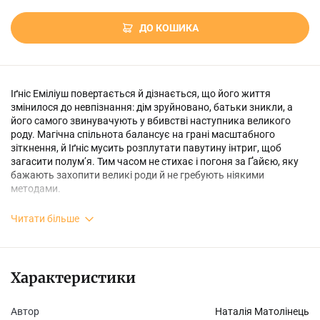
ДО КОШИКА
Іґніс Еміліуш повертається й дізнається, що його життя
змінилося до невпізнання: дім зруйновано, батьки зникли, а
його самого звинувачують у вбивстві наступника великого
роду. Магічна спільнота балансує на грані масштабного
зіткнення, й Іґніс мусить розплутати павутину інтриг, щоб
загасити полум’я. Тим часом не стихає і погоня за Ґайєю, яку
бажають захопити великі роди й не гребують ніякими
методами.
Ключі ламаються, Двері відчиняються, а Іґнісові слід вирішити,
Читати більше
хто для нього ця загадкова дівчина, яка хоче отримати все,
включно з його серцем, а навзамін обіцяє тільки рік. Та чи
згоден він сам на такий кінець? Коли мандрівка чаклуна й
людини наблизиться до фіналу, світ піде обертом, легенди
Характеристики
оживуть, великі роди згадають про давні клятви, а Іґніс
Еміліуш збагне найважливіше: дім належить захищати. Навіть
на порозі Пітьми.
Автор
Наталія Матолінець