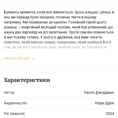
Бувають моменти, коли все змінюється. Щось клацає, і річка, в
яку ми завжди були занурені, починає текти в іншому
напрямку. Ми називаємо це кризою. Головний герой цього
роману — енергійний молодий чоловік, який був упевнений, що
наука дає відповіді на всі запитання. Проте сам він опиняється
в життєвому тупику. У нього є дружина, яка вміє чекати,
приятель, який вивчає хмари, священник, який знайшов Бога
там, де він його не шукав, друг, який не знає, як говорити зі
своїм сином…
Читати більше
Криза, про яку розповідає цей роман, — не лише особиста,
можливо, це криза покоління, безумовно, криза світу, який ми
знаємо, та усієї нашої планети. Тривожність і відчуття втрати
Характеристики
контролю — це ознака нашого часу, і теплий голос Паоло
Джордано може розповісти про це як ніхто інший. У цьому
Автор
Паоло Джордано
чутливому, динамічному, сучасному європейському романі
кожен шукає свою Тасманію: місце, де можна врятуватися.
Магія Тасманії дає змогу головному герою примиритися зі
Видавництво
Нора-Друк
своїми демонами та пройти через страх.
Рік видання
2024