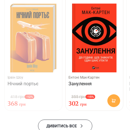
Ірвін Шоу
Ентоні Мак-Картен
Нічний портьє
Занулення
418 грн
355 грн
-12%
-15%
368
302
грн
грн
ДИВИТИСЬ ВСЕ