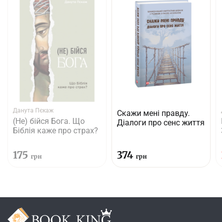
Данута Пєкаж
Скажи мені правду.
(Не) бійся Бога. Що
Діалоги про сенс життя
Біблія каже про страх?
175
374
грн
грн