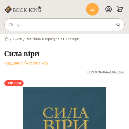
/
Книги
/
Релігійна література
/
Сила віри
Сила віри
кардинал Ґжеґож Рись
ISBN 978-966-938-728-8
ЗНИЖКА