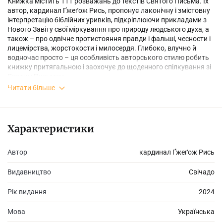
Книжка містить 111 розважань до текстів Святого Письма. Їх
автор, кардинал Ґжеґож Рись, пропонує лаконічну і змістовну
інтерпретацію біблійних уривків, підкріплюючи прикладами з
Нового Завіту свої міркування про природу людського духа, а
також – про одвічне протистояння правди і фальші, чесности і
лицемірства, жорстокости і милосердя. Глибоко, влучно й
водночас просто – ця особливість авторського стилю робить
книжку притягальною і заохочує до щоденного спілкування зі
Святим Письмом.
Читати більше
Характеристики
Автор
кардинал Ґжеґож Рись
Видавництво
Свічадо
Рік видання
2024
Мова
Українська