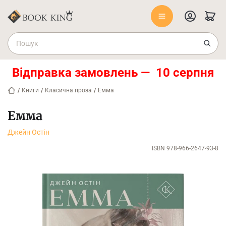
Відправка замовлень — 10 серпня
/
Книги
/
Класична проза
/
Емма
Емма
Джейн Остін
ISBN 978-966-2647-93-8