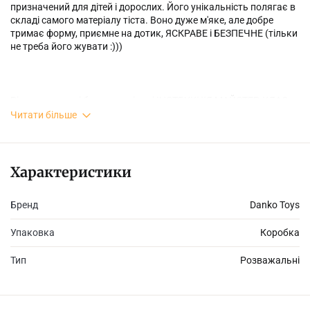
призначений для дітей і дорослих. Його унікальність полягає в
складі самого матеріалу тіста. Воно дуже м'яке, але добре
тримає форму, приємне на дотик, ЯСКРАВЕ і БЕЗПЕЧНЕ (тільки
не треба його жувати :)))
Різнокольорові брусочки тіста і ІНСТРУКЦІЯ МАЙСТЕР-КЛАС
допоможуть створити чарівний світ з найрізноманітніших
Читати більше
предметів і забавних іграшок, які дитина із задоволенням
зробить сам. Ніжність і пластичність матеріалу, сприяє
розвитку тактильних відчуттів і дрібної моторики рук, а
дорослі із задоволенням помнуть його в руках, релаксуючи і
Характеристики
відволікаючись від побутових проблем. Створіть свій власний
фантастичний або кулінарний шедевр і поділіться успіхами з
Бренд
Danko Toys
близькими!
Упаковка
Коробка
Станьте MASTEROM DO.
Тип
Розважальні