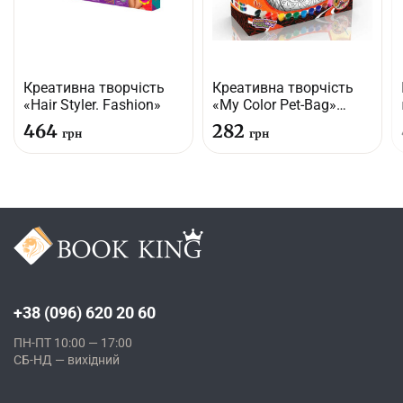
Креативна творчість
Креативна творчість
«Hair Styler. Fashion»
«My Color Pet-Bag»
(розписна сумочка)
464
282
грн
грн
+38 (096) 620 20 60
ПН-ПТ 10:00 — 17:00
СБ-НД — вихідний