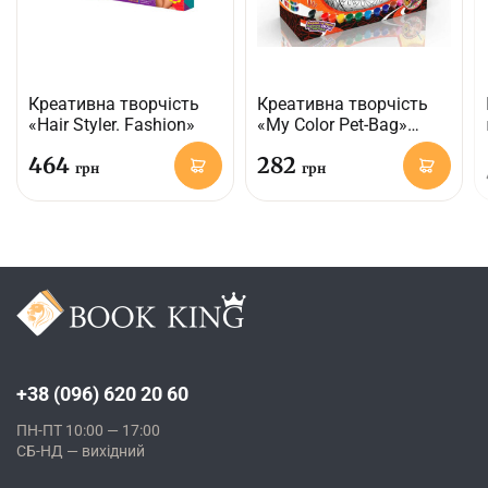
Креативна творчість
Креативна творчість
«Hair Styler. Fashion»
«My Color Pet-Bag»
(розписна сумочка)
464
282
грн
грн
+38 (096) 620 20 60
ПН-ПТ 10:00 — 17:00
СБ-НД — вихідний