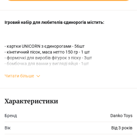
Ігровий набір для любителів єдинорогів містить:
- картки UNICORN з єдинорогами - 56шт
- кінетичний пісок, маса нетто 150 гр - 1 шт
- формочкі для виробів фігурок з піску - 3шт
- бомбочка для ванни у вигляді яйця - 1шт
- набір наклейок - 1шт
- комплект флештату - 1шт
Читати більше
- єдиноріг, що збільшується в розмірі - 3шт
- інструкція - 1шт
Характеристики
Бренд
Danko Toys
Вік
Від 3 років