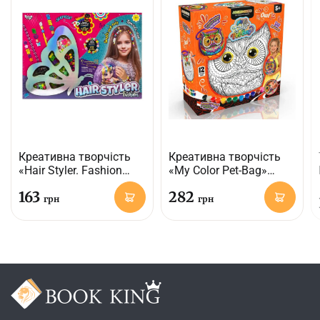
Креативна творчість
Креативна творчість
«Hair Styler. Fashion
«My Color Pet-Bag»
метелик»
(розписна сумочка)
163
282
грн
грн